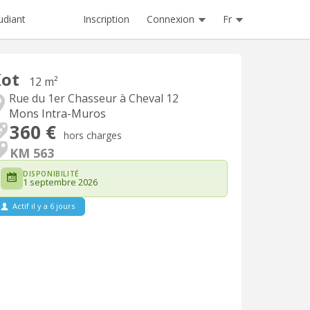
Inscription
Connexion
Fr
udiant
Kot
12 m²
Rue du 1er Chasseur à Cheval 12
Mons Intra-Muros
360 €
hors charges
KM 563
DISPONIBILITÉ
1 septembre 2026
Actif il y a 6 jours