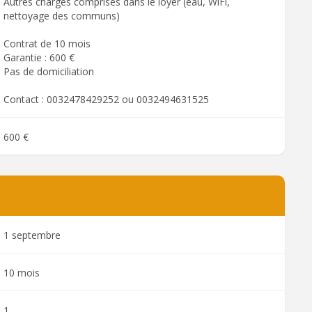
Autres charges comprises dans le loyer (eau, WiFi,
nettoyage des communs)
Contrat de 10 mois
Garantie : 600 €
Pas de domiciliation
Contact : 0032478429252 ou 0032494631525
600 €
1 septembre
10 mois
1