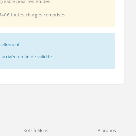
agréable pour tes études
à 540€ toutes charges comprises
uellement.
 arrivée en fin de validité.
Kots à Mons
À propos