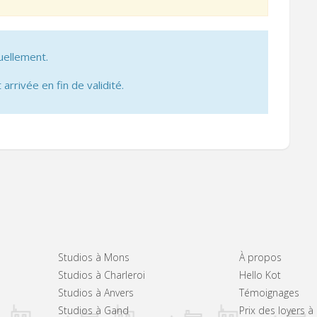
uellement.
 arrivée en fin de validité.
Studios à Mons
À propos
Studios à Charleroi
Hello Kot
Studios à Anvers
Témoignages
Studios à Gand
Prix des loyers 