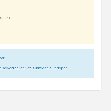
 deux)
aar.
adverteerder of is inmiddels verlopen.