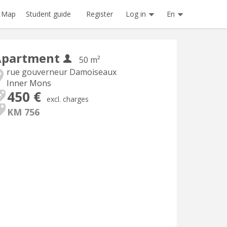
Register
Log in
En
Map
Student guide
Apartment
50 m²
rue gouverneur Damoiseaux
Inner Mons
450 €
excl. charges
KM 756