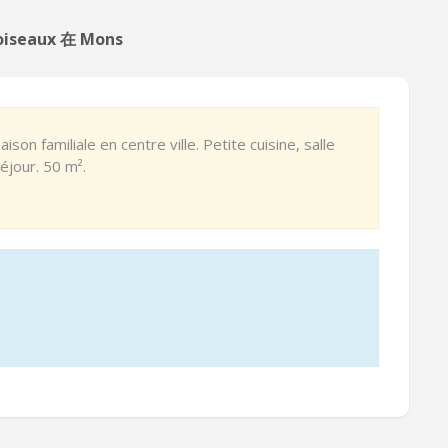
oiseaux 在 Mons
n familiale en centre ville. Petite cuisine, salle
éjour. 50 m².