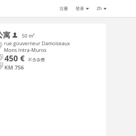
注册
登录
Zh
公寓
50 m²
rue gouverneur Damoiseaux
Mons Intra-Muros
450 €
不含杂费
KM 756