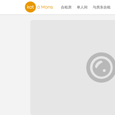
合租房
单人间
与房东合租