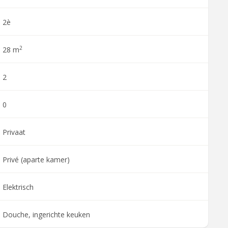
2è
2
28 m
2
0
Privaat
Privé (aparte kamer)
Elektrisch
Douche, ingerichte keuken