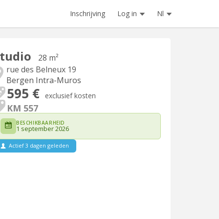
Inschrijving
Log in
Nl
tudio
28 m²
rue des Belneux 19
Bergen Intra-Muros
595 €
exclusief kosten
KM 557
BESCHIKBAARHEID
1 september 2026
Actief 3 dagen geleden