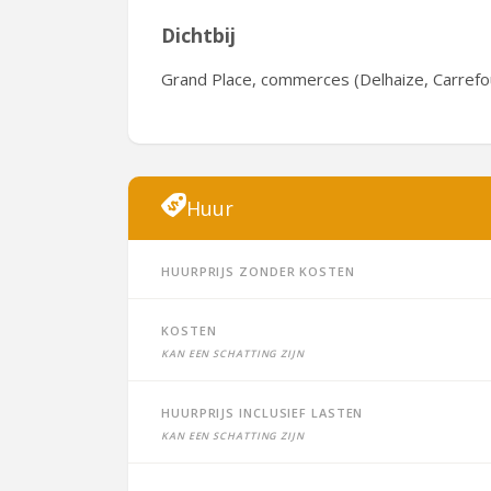
Dichtbij
Grand Place, commerces (Delhaize, Carrefou
Huur
Huurprijs zonder kosten
Kosten
Kan een schatting zijn
Huurprijs inclusief lasten
Kan een schatting zijn