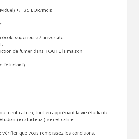
ividuel) +/- 35 EUR/mois
r:
 école supérieure / université.
E.
rdiction de fumer dans TOUTE la maison
 l'étudiant)
nnement calme), tout en appréciant la vie étudiante
tudiant(e) studieux (-se) et calme
 vérifier que vous remplissez les conditions.