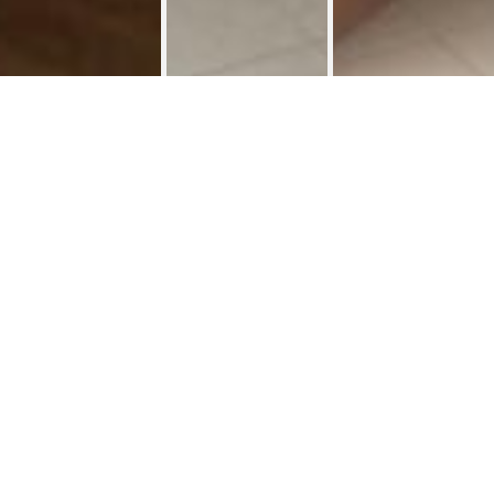
Kot 50 m² Chaussée de Bruxelles
Koten
>
Situation calme et proche de toute commodités et à
10min de la grande place.
Studio meublé, avec cuisine équipée et salle de bain
privée (pas de commun).
Idéal pour jeune travailleur ou étudiant de l'UMONS ou
Hautes Ecoles.
Renseignements et appel après 18. 00. Merci