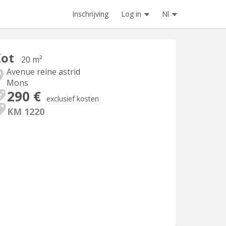
Inschrijving
Log in
Nl
Kot
20 m²
Avenue reine astrid
Mons
290 €
exclusief kosten
KM 1220