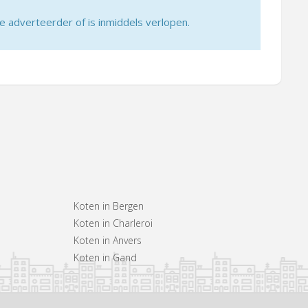
adverteerder of is inmiddels verlopen.
Koten in Bergen
Koten in Charleroi
Koten in Anvers
Koten in Gand