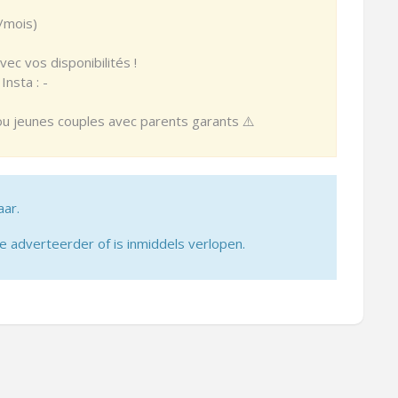
/mois)
ec vos disponibilités !
nsta : -
ou jeunes couples avec parents garants ⚠️
aar.
adverteerder of is inmiddels verlopen.