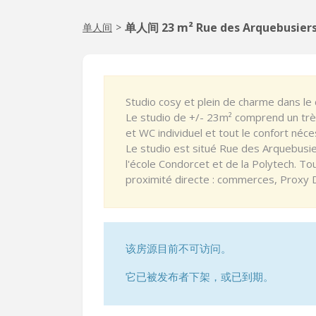
单人间 23 m² Rue des Arquebusier
单人间
>
Studio cosy et plein de charme dans le 
Le studio de +/- 23m² comprend un très 
et WC individuel et tout le confort néces
Le studio est situé Rue des Arquebusier
l'école Condorcet et de la Polytech. Tou
proximité directe : commerces, Proxy D
该房源目前不可访问。
它已被发布者下架，或已到期。