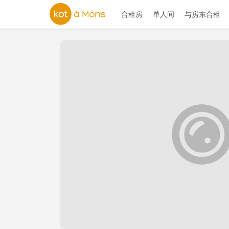
合租房
单人间
与房东合租