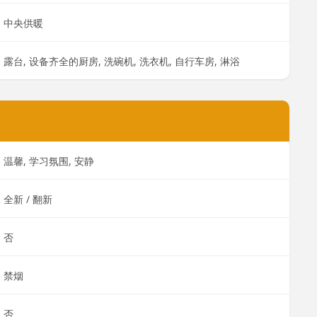
中央供暖
露台, 设备齐全的厨房, 洗碗机, 洗衣机, 自行车房, 淋浴
温馨, 学习氛围, 安静
全新 / 翻新
否
禁烟
否