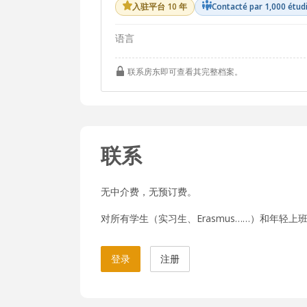
入驻平台 10 年
Contacté par 1,000 étud
语言
联系房东即可查看其完整档案。
联系
无中介费，无预订费。
对所有学生（实习生、Erasmus……）和年轻上班族
登录
注册