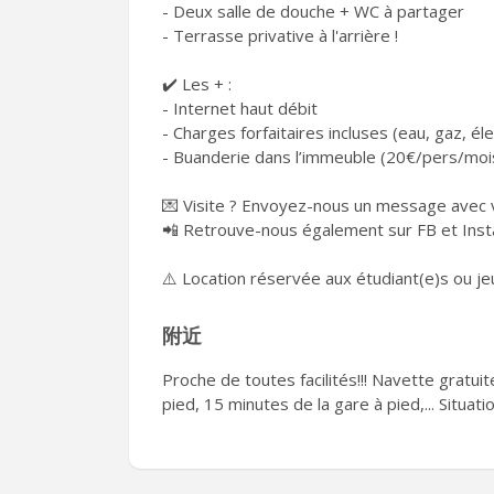
- Deux salle de douche + WC à partager
- Terrasse privative à l'arrière !
✔️ Les + :
- Internet haut débit
- Charges forfaitaires incluses (eau, gaz, 
- Buanderie dans l’immeuble (20€/pers/moi
💌 Visite ? Envoyez-nous un message avec vo
📲 Retrouve-nous également sur FB et Insta
⚠️ Location réservée aux étudiant(e)s ou j
附近
Proche de toutes facilités!!! Navette gratui
pied, 15 minutes de la gare à pied,... Situati