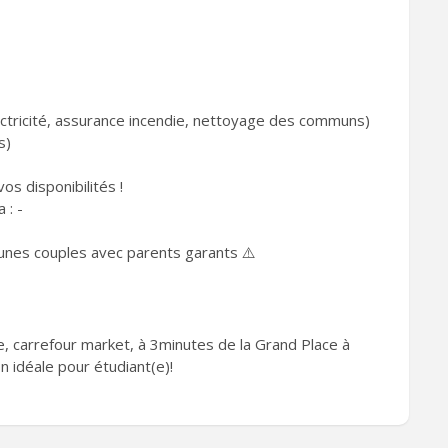
électricité, assurance incendie, nettoyage des communs)
s)
s disponibilités !
 : -
eunes couples avec parents garants ⚠️
te, carrefour market, à 3minutes de la Grand Place à
on idéale pour étudiant(e)!