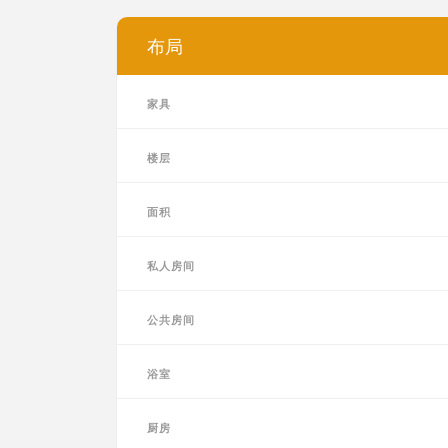
布局
家具
楼层
面积
私人房间
公共房间
浴室
厨房