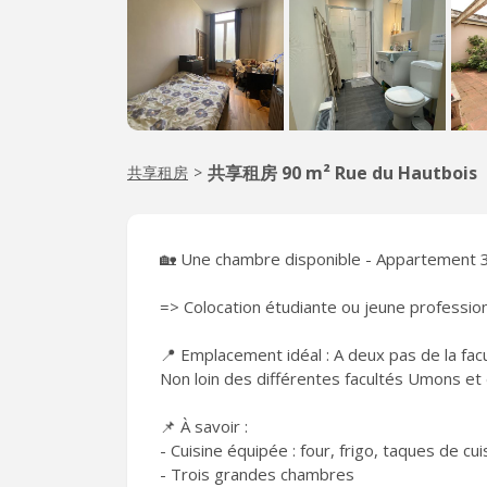
共享租房 90 m² Rue du Hautbois
共享租房
>
🏡 Une chambre disponible - Appartement 3 
=> Colocation étudiante ou jeune professionn
📍 Emplacement idéal : A deux pas de la facu
Non loin des différentes facultés Umons et
📌 À savoir :
- Cuisine équipée : four, frigo, taques de cui
- Trois grandes chambres