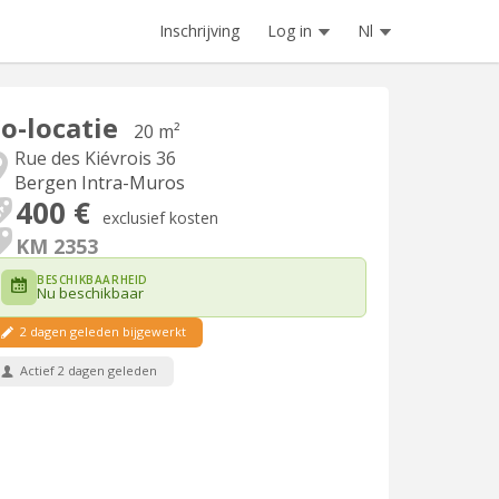
Inschrijving
Log in
Nl
o-locatie
20 m²
Rue des Kiévrois 36
Bergen Intra-Muros
400 €
exclusief kosten
KM 2353
BESCHIKBAARHEID
Nu beschikbaar
2 dagen geleden bijgewerkt
Actief 2 dagen geleden