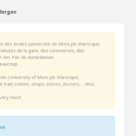
 Bergen
ité des écoles (université de Mons plc Warocque,
10 minutes de la gare, des commerces, des
1 km. Pas de domiciliation.
beaucoup.
hools (University of Mons plc Warocque,
he train station, shops, stores, doctors, ... less
very much.
aar.