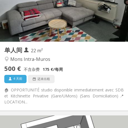
有登记条件
住房登记:
布局
独立
浴室:
共用
厨房:
2
22 m
面积:
1
私人房间:
单人间
其他
22 m²
学习氛围, 温馨, 安静
氛围:
Mons Intra-Muros
否
无障碍通道:
500 €
禁烟
吸烟:
不含杂费
175 €
/每周
否
宠物:
4 天前
还未出租
🏠 OPPORTUNITÉ studio disponible immediatement avec SDB
et Kitchinette Privative (Gare/UMons) (Sans Domiciliation) ​📍
LOCATION...
实用信息