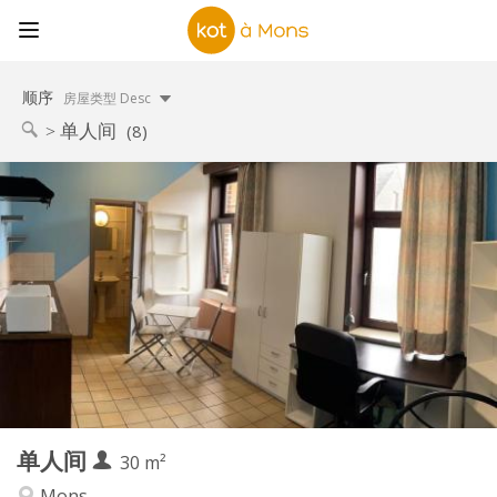
顺序
房屋类型 Desc
单人间
(8)
实用信息
380 €
租金:
20 €
水电费:
12个月
租期:
可登记
住房登记:
布局
独立
浴室:
独立（单独房间）
厨房:
2
30 m
面积:
1
私人房间:
单人间
其他
30 m²
安静, 温馨, 学习氛围
氛围:
Mons