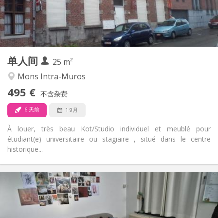
布局
独立
浴室:
独立（单独房间）
厨房:
2
25 m
面积:
1
私人房间:
单人间
其他
25 m²
安静, 学习氛围
氛围:
Mons Intra-Muros
否
无障碍通道:
495 €
禁烟
吸烟:
不含杂费
否
宠物:
6 天前
1 9月
À louer, très beau Kot/Studio individuel et meublé pour
étudiant(e) universitaire ou stagiaire , situé dans le centre
historique...
实用信息
500 €
租金:
100 €
水电费:
12个月, 暑假, 月租, 周租
租期: