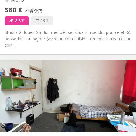
否
无障碍通道:
380 €
禁烟
吸烟:
不含杂费
否
宠物:
3 天前
1 9月
Studio à louer Studio meublé se situant rue du pourcelet 65
possédant un séjour (avec un coin cuisine, un coin bureau et un
coin...
实用信息
395 €
租金:
50 €
水电费:
暑假
租期:
否
住房登记:
布局
独立
浴室:
房间内
厨房:
2
25 m
面积:
1
私人房间: