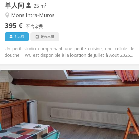
单人间
其他
25 m²
学习氛围, 安静
氛围:
Mons Intra-Muros
否
无障碍通道:
395 €
禁烟
吸烟:
不含杂费
否
宠物:
1 天前
还未出租
Un petit studio comprenant une petite cuisine, une cellule de
douche + WC est disponible à la location de Juillet à Août 2026...
实用信息
420 €
租金:
70 €
水电费:
11个月
租期:
否
住房登记:
布局
独立
浴室:
房间内
厨房:
2
28 m
面积: