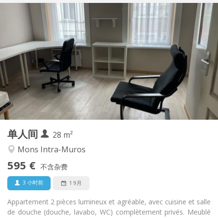
实用信息
595 €
租金:
35 €
水电费:
12个月
租期:
否
住房登记:
布局
独立
浴室:
独立（单独房间）
厨房:
2
28 m
面积:
2
私人房间:
单人间
其他
28 m²
学习氛围, 安静
氛围:
Mons Intra-Muros
否
无障碍通道:
595 €
禁烟
吸烟:
不含杂费
否
宠物:
3 小时前
1 9月
Appartement 2 pièces lumineux et agréable, avec cuisine et salle
de douche (douche, lavabo, WC) complètement privés. Meublé