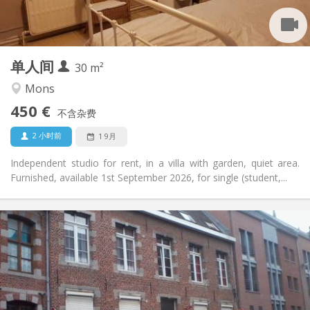
独立
浴室:
独立（单独房间）
厨房:
2
30 m
面积:
3
私人房间:
单人间
其他
30 m²
学习氛围, 安静
氛围:
Mons
否
无障碍通道:
450 €
禁烟
吸烟:
不含杂费
否
宠物:
2 小时前
1 9月
Independent studio for rent, in a villa with garden, quiet area.
Furnished, available 1st September 2026, for single (student,...
实用信息
495 €
租金:
50 €
水电费:
12个月, 5-6个月
租期:
有登记条件
住房登记: