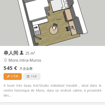
545 €
租金:
50 €
水电费:
12个月
租期:
有登记条件
住房登记:
布局
独立
浴室:
房间内
厨房:
2
25 m
面积:
1
私人房间:
单人间
其他
25 m²
学习氛围
氛围:
Mons Intra-Muros
否
无障碍通道:
545 €
禁烟
吸烟:
不含杂费
否
宠物:
6 天前
7 9月
A louer très beau Kot/Studio individuel meublé , situé dans le
centre historique de Mons, dans un endroit calme, à proximité
des...