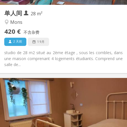
2
私人房间:
单人间
其他
28 m²
安静, 学习氛围, 温馨
氛围:
Mons
否
无障碍通道:
420 €
禁烟
吸烟:
不含杂费
否
宠物:
2 天前
1 9月
studio de 28 m2 situé au 2ème étage , sous les combles, dans
une maison comprenant 4 logements étudiants. Comprend une
salle de...
实用信息
450 €
租金:
150 €
水电费:
12个月, 11个月, 10个月, 5-6个月, 3-4个月, 暑假, 月租
租期:
否
住房登记:
布局