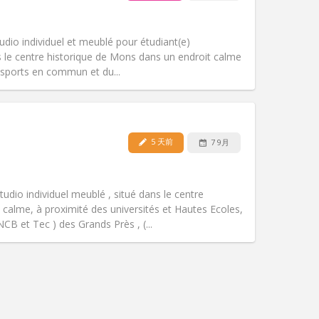
宠物:
否
吸烟:
禁烟
无障碍通道:
否
udio individuel et meublé pour étudiant(e)
氛围:
安静, 学习氛围
ans le centre historique de Mons dans un endroit calme
其他
nsports en commun et du...
5 天前
7 9月
宠物:
否
吸烟:
禁烟
无障碍通道:
否
tudio individuel meublé , situé dans le centre
氛围:
学习氛围
 calme, à proximité des universités et Hautes Ecoles,
其他
B et Tec ) des Grands Près , (...