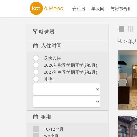
合租房
单人间
与房东合租
筛选器
单
入住时间
尽快入住
2026年秋季学期开学(约9月)
2027年春季学期开学(约2月)
住房登
租期:
1
其他
水电费:
租金:
3
实用
租期
10-12个月
5-6个月