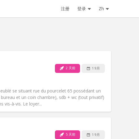
注册
登录
Zh
2 天前
1 9月
宠物:
否
吸烟:
禁烟
无障碍通道:
否
meublé se situant rue du pourcelet 65 possédant un
氛围:
学习氛围, 温馨, 安静
n bureau et un coin chambre), sdb + wc (tout privatif)
其他
vis-à-vis. Le loyer...
5 天前
1 9月