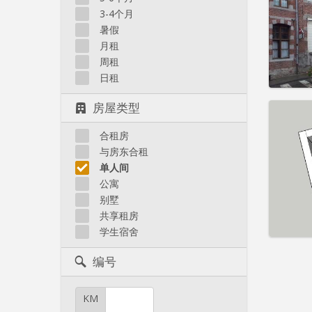
住房登
3-4个月
租期:
1
水电费:
暑假
租金:
4
月租
周租
实用
日租
房屋类型
合租房
住房登
与房东合租
租期:
1
单人间
水电费:
公寓
租金:
5
别墅
共享租房
实用
学生宿舍
编号
KM