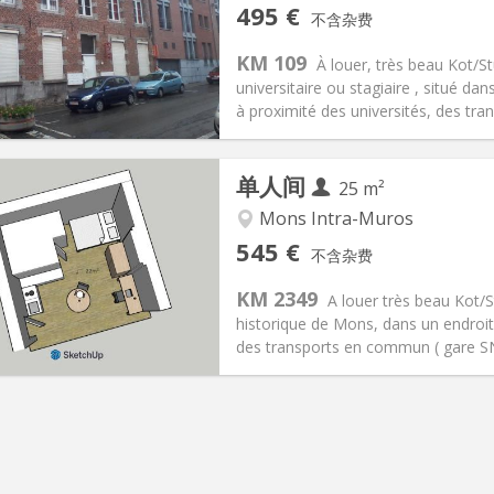
记:
有登记条件
私人房间:
1
495 €
不含杂费
2个月, 5-6个月
面积:
25 m
2
50 €
厨房:
独立（单独房间）
KM 109
À louer, très beau Kot/St
95 €
浴室:
独立
universitaire ou stagiaire , situé d
信息
布局
à proximité des universités, des tra
单人间
25 m²
Mons Intra-Muros
记:
有登记条件
私人房间:
1
545 €
不含杂费
2个月
面积:
25 m
2
50 €
厨房:
房间内
KM 2349
A louer très beau Kot/S
45 €
浴室:
独立
historique de Mons, dans un endroit
信息
布局
des transports en commun ( gare SNC