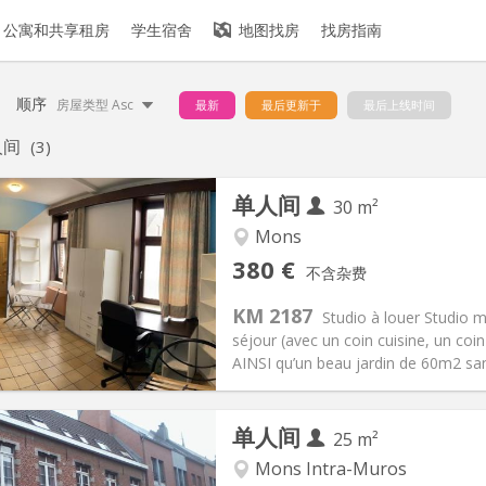
公寓和共享租房
学生宿舍
地图找房
找房指南
顺序
房屋类型 Asc
最新
最后更新于
最后上线时间
人间
(3)
单人间
30 m²
Mons
记:
可登记
私人房间:
1
380 €
不含杂费
2个月
面积:
30 m
2
20 €
厨房:
独立（单独房间）
KM 2187
Studio à louer Studio 
80 €
浴室:
独立
séjour (avec un coin cuisine, un coi
信息
布局
AINSI qu’un beau jardin de 60m2 sans 
单人间
25 m²
Mons Intra-Muros