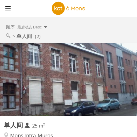
顺序
最后动态 Desc
单人间
(2)
KM 109
À louer, très beau Kot/Studio individuel et meublé pour
étudiant(e) universitaire ou stagiaire , situé dans le centre
historique de Mons dans un endroit calme à proximité des
universités, des transports en commun et du Shopping Center
des Grands Près ( Ikea ). Le studio est destiné à des personnes...
单人间
25 m²
Mons Intra-Muros