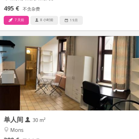
495 €
不含杂费
7 天前
8 小时前
1 9月
KM 2187
Studio à louer Studio meublé se situant rue du pourcelet 65
possédant un séjour (avec un coin cuisine, un coin bureau et un
coin chambre), sdb + wc (tout privatif) AINSI qu’un beau jardin de
60m2 sans vis-à-vis. Le loyer est de 400 euros charges
communes comprises MAIS compteurs au nom du...
单人间
30 m²
Mons