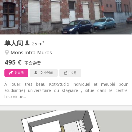
布局
独立
浴室:
独立（单独房间）
厨房:
2
25 m
面积:
1
私人房间:
单人间
其他
25 m²
学习氛围, 安静
氛围:
Mons Intra-Muros
否
无障碍通道:
495 €
禁烟
吸烟:
不含杂费
否
宠物:
6 天前
10 小时前
1 9月
À louer, très beau Kot/Studio individuel et meublé pour
étudiant(e) universitaire ou stagiaire , situé dans le centre
historique...
实用信息
545 €
租金:
50 €
水电费: