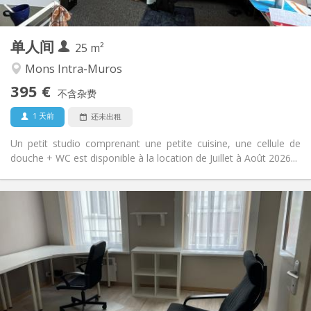
2
25 m
面积:
1
私人房间:
单人间
其他
25 m²
学习氛围, 安静
氛围:
Mons Intra-Muros
否
无障碍通道:
395 €
禁烟
吸烟:
不含杂费
否
宠物:
1 天前
还未出租
Un petit studio comprenant une petite cuisine, une cellule de
douche + WC est disponible à la location de Juillet à Août 2026...
实用信息
595 €
租金:
35 €
水电费:
12个月
租期:
否
住房登记:
布局