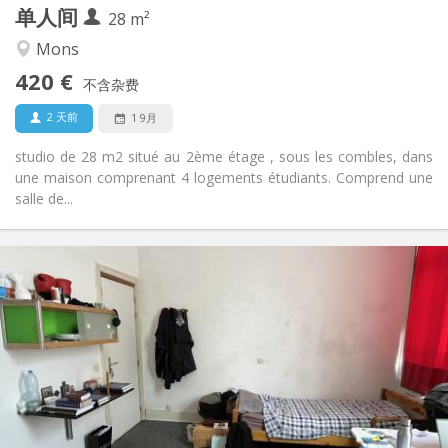
单人间
其他
28 m²
学习氛围, 温馨, 安静
氛围:
Mons
否
无障碍通道:
420 €
禁烟
吸烟:
不含杂费
否
宠物:
2 天前
1 9月
studio de 28 m2 situé au 2ème étage , sous les combles, dans
une maison comprenant 4 logements étudiants. Comprend une
salle de...
实用信息
395 €
租金:
50 €
水电费:
暑假
租期:
否
住房登记:
布局
独立
浴室:
房间内
厨房: