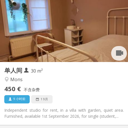
实用信息
450 €
租金:
150 €
水电费:
12个月, 11个月, 10个月, 5-6个月, 3-4个月, 暑假, 月租
租期:
否
住房登记:
布局
独立
浴室:
独立（单独房间）
厨房:
2
30 m
面积:
3
私人房间:
单人间
其他
30 m²
安静, 学习氛围
氛围:
Mons
否
无障碍通道:
450 €
禁烟
吸烟:
不含杂费
否
宠物:
9 小时前
1 9月
Independent studio for rent, in a villa with garden, quiet area.
Furnished, available 1st September 2026, for single (student,...