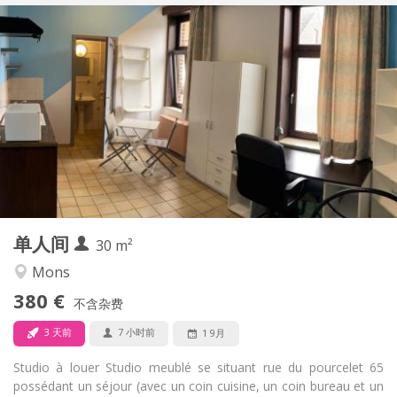
实用信息
380 €
租金:
20 €
水电费:
12个月
租期:
可登记
住房登记:
布局
独立
浴室:
独立（单独房间）
厨房:
2
30 m
面积:
1
私人房间:
单人间
其他
30 m²
温馨, 安静, 学习氛围
氛围:
Mons
否
无障碍通道:
380 €
禁烟
吸烟:
不含杂费
否
宠物:
3 天前
7 小时前
1 9月
Studio à louer Studio meublé se situant rue du pourcelet 65
possédant un séjour (avec un coin cuisine, un coin bureau et un