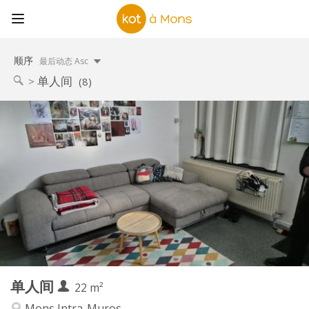
顺序
最后动态 Asc
单人间
(8)
实用信息
500 €
租金:
100 €
水电费:
12个月, 暑假, 月租, 周租
租期:
有登记条件
住房登记:
布局
独立
浴室:
共用
厨房:
2
22 m
面积:
1
私人房间:
单人间
其他
22 m²
学习氛围, 温馨, 安静
氛围:
Mons Intra-Muros