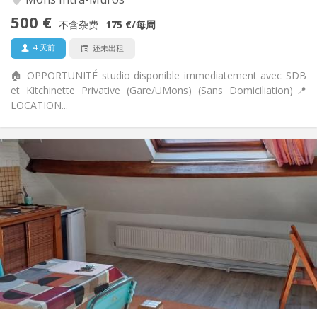
否
无障碍通道:
500 €
禁烟
吸烟:
不含杂费
175 €
/每周
否
宠物:
4 天前
还未出租
🏠 OPPORTUNITÉ studio disponible immediatement avec SDB
et Kitchinette Privative (Gare/UMons) (Sans Domiciliation) ​📍
LOCATION...
实用信息
420 €
租金:
70 €
水电费:
11个月
租期:
否
住房登记:
布局
独立
浴室:
房间内
厨房:
2
28 m
面积:
2
私人房间: