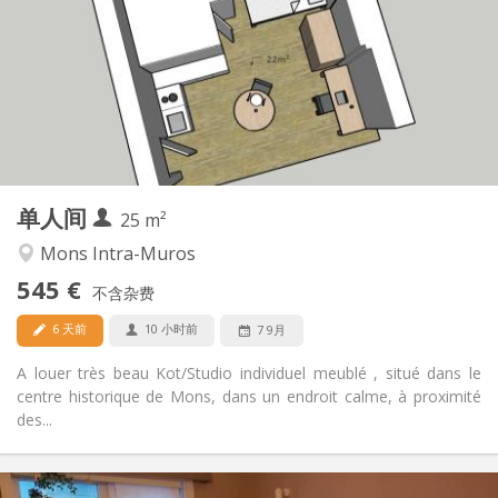
12个月
租期:
有登记条件
住房登记:
布局
独立
浴室:
房间内
厨房:
2
25 m
面积:
1
私人房间:
单人间
其他
25 m²
学习氛围
氛围:
Mons Intra-Muros
否
无障碍通道:
545 €
禁烟
吸烟:
不含杂费
否
宠物:
6 天前
10 小时前
7 9月
A louer très beau Kot/Studio individuel meublé , situé dans le
centre historique de Mons, dans un endroit calme, à proximité
des...