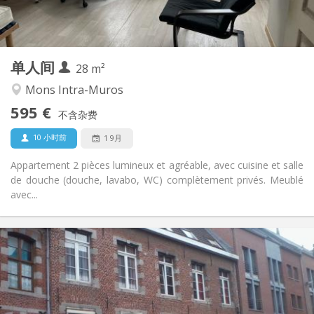
独立
浴室:
独立（单独房间）
厨房:
2
28 m
面积:
2
私人房间:
单人间
其他
28 m²
安静, 学习氛围
氛围:
Mons Intra-Muros
否
无障碍通道:
595 €
禁烟
吸烟:
不含杂费
否
宠物:
10 小时前
1 9月
Appartement 2 pièces lumineux et agréable, avec cuisine et salle
de douche (douche, lavabo, WC) complètement privés. Meublé
avec...
实用信息
495 €
租金:
50 €
水电费:
12个月, 5-6个月
租期:
有登记条件
住房登记: