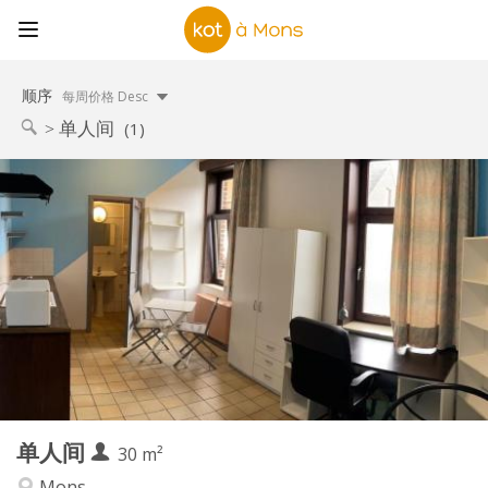
顺序
每周价格 Desc
单人间
(1)
实用信息
380 €
租金:
20 €
水电费:
12个月
租期:
可登记
住房登记:
布局
独立
浴室:
独立（单独房间）
厨房:
2
30 m
面积:
1
私人房间:
单人间
其他
30 m²
学习氛围, 温馨, 安静
氛围:
Mons