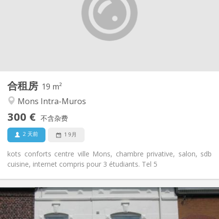
否
住房登记:
布局
共用
浴室:
共用
厨房:
2
19 m
面积:
1
私人房间:
合租房
其他
19 m²
学习氛围
氛围:
Mons Intra-Muros
否
无障碍通道:
300 €
禁烟
吸烟:
不含杂费
否
宠物:
2 天前
1 9月
kots conforts centre ville Mons, chambre privative, salon, sdb
cuisine, internet compris pour 3 étudiants. Tel 5
实用信息
330 €
租金: