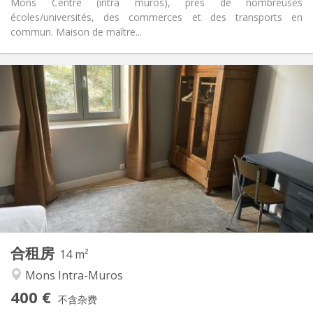
Mons Centre (intra muros), près de nombreuses
écoles/universités, des commerces et des transports en
commun. Maison de maître...
实用信息
400 €
租金:
100 €
水电费:
12个月
租期:
可登记
住房登记:
布局
共用
浴室:
共用
厨房:
2
14 m
面积:
1
私人房间:
合租房
其他
14 m²
安静, 学习氛围
氛围:
Mons Intra-Muros
否
无障碍通道:
400 €
禁烟
吸烟:
不含杂费