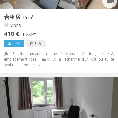
2
15 m
面积:
2
私人房间:
合租房
其他
15 m²
温馨, 学习氛围, 安静
氛围:
Mons
否
无障碍通道:
410 €
禁烟
吸烟:
不含杂费
否
宠物:
1 天前
1 9月
🎓 3 kots étudiants à louer à Mons – Confort, calme &
emplacement idéal ! 🏡✨ À la recherche d’un kot où tu te
sentiras comme chez...
实用信息
450 €
租金:
100 €
水电费:
12个月
租期:
否
住房登记:
布局