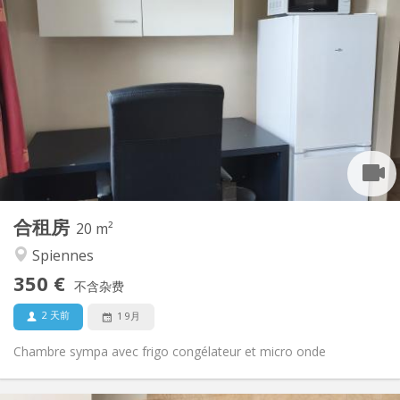
实用信息
350 €
租金:
50 €
水电费:
11个月, 10个月
租期:
否
住房登记:
布局
共用
浴室:
共用
厨房:
2
20 m
面积:
1
私人房间:
合租房
其他
20 m²
社区氛围, 安静, 温馨, 学习氛围
氛围:
Spiennes
否
无障碍通道:
350 €
禁烟
吸烟:
不含杂费
否
宠物:
2 天前
1 9月
Chambre sympa avec frigo congélateur et micro onde