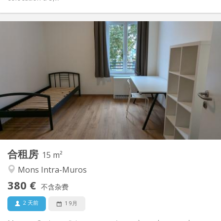
实用信息
380 €
租金:
100 €
水电费:
12个月
租期:
否
住房登记:
布局
共用
浴室:
共用
厨房:
2
15 m
面积:
1
私人房间:
合租房
其他
15 m²
学习氛围, 社区氛围, 安静, 温馨
氛围:
Mons Intra-Muros
否
无障碍通道:
380 €
禁烟
吸烟:
不含杂费
否
宠物:
2 天前
1 9月