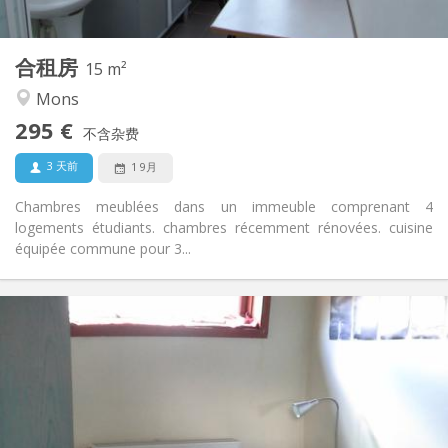
2
15 m
面积:
1
私人房间:
合租房
其他
15 m²
安静, 温馨, 学习氛围
氛围:
Mons
否
无障碍通道:
295 €
禁烟
吸烟:
不含杂费
否
宠物:
3 天前
1 9月
Chambres meublées dans un immeuble comprenant 4
logements étudiants. chambres récemment rénovées. cuisine
équipée commune pour 3...
实用信息
300 €
租金:
100 €
水电费:
12个月
租期:
否
住房登记:
布局