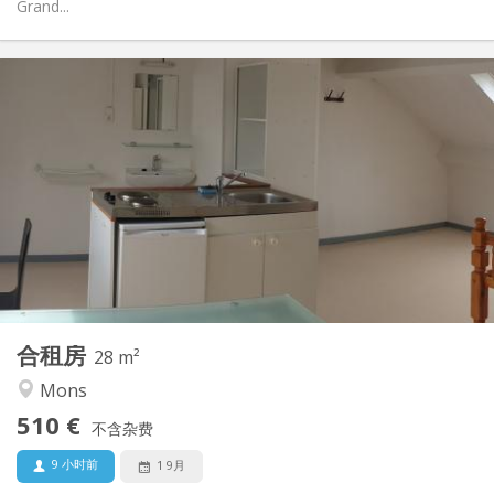
Grand...
实用信息
510 €
租金:
90 €
水电费:
12个月
租期:
否
住房登记:
布局
独立
浴室:
房间内
厨房:
2
28 m
面积:
1
私人房间:
合租房
其他
28 m²
安静, 学习氛围
氛围:
Mons
否
无障碍通道:
510 €
禁烟
吸烟:
不含杂费
否
宠物:
9 小时前
1 9月