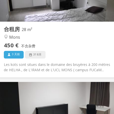
独立
浴室:
共用
厨房:
2
28 m
面积:
2
私人房间:
合租房
其他
28 m²
学习氛围, 温馨, 安静
氛围:
Mons
是
无障碍通道:
450 €
禁烟
吸烟:
不含杂费
可登记
宠物:
3 天前
31 8月
Les kots sont situes dans le domaine des bruyères à 200 mètres
de HELHA , de L'IRAM et de L'UCL MONS ( campus FUCaM...
实用信息
450 €
租金:
100 €
水电费:
12个月
租期:
否
住房登记: