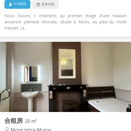
否
宠物:
6 小时前
还未出租
Nous louons 1 chambre, au premier étage d'une maison
ancienne joliment rénovée, située à Mons, au pied du mont
Panisel. Le...
实用信息
400 €
租金:
105 €
水电费:
12个月
租期:
否
住房登记:
布局
共用
浴室:
共用
厨房:
2
20 m
面积:
1
私人房间:
合租房
其他
20 m²
社区氛围, 安静, 温馨, 学习氛围
氛围:
Mons Intra-Muros