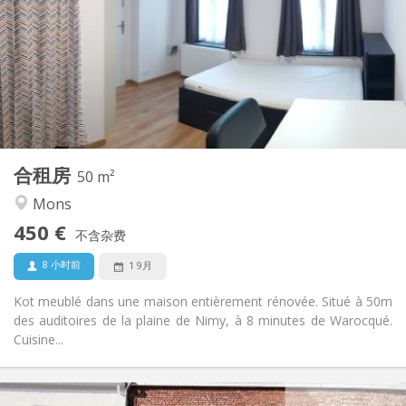
12个月
租期:
否
住房登记:
布局
独立
浴室:
共用
厨房:
2
50 m
面积:
2
私人房间:
合租房
其他
50 m²
安静, 社区氛围, 学习氛围, 温馨
氛围:
Mons
否
无障碍通道:
450 €
禁烟
吸烟:
不含杂费
否
宠物:
8 小时前
1 9月
Kot meublé dans une maison entièrement rénovée. Situé à 50m
des auditoires de la plaine de Nimy, à 8 minutes de Warocqué.
Cuisine...
实用信息