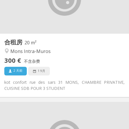
布局
共用
浴室:
共用
厨房:
2
20 m
面积:
1
私人房间:
合租房
其他
20 m²
学习氛围
氛围:
Mons Intra-Muros
否
无障碍通道:
300 €
禁烟
吸烟:
不含杂费
否
宠物:
2 天前
1 9月
kot confort rue des sars 31 MONS, CHAMBRE PRIVATIVE,
CUISINE SDB POUR 3 STUDENT
实用信息
300 €
租金:
100 €
水电费:
12个月
租期: