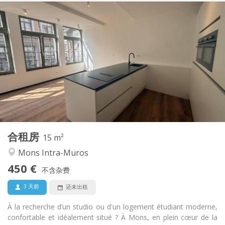
实用信息
450 €
租金:
170 €
水电费:
12个月
租期:
可登记
住房登记:
布局
独立
浴室:
共用
厨房:
2
15 m
面积:
1
私人房间:
合租房
其他
15 m²
安静, 温馨
氛围:
Mons Intra-Muros
否
无障碍通道:
450 €
禁烟
吸烟:
不含杂费
否
宠物:
3 天前
还未出租
À la recherche d’un studio ou d'un logement étudiant moderne,
confortable et idéalement situé ? À Mons, en plein cœur de la