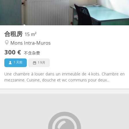
共用
浴室:
共用
厨房:
2
15 m
面积:
1
私人房间:
合租房
其他
15 m²
安静
氛围:
Mons Intra-Muros
否
无障碍通道:
300 €
禁烟
吸烟:
不含杂费
否
宠物:
1 天前
1 9月
Une chambre à louer dans un immeuble de 4 kots. Chambre en
mezzanine. Cuisine, douche et wc communs pour deux...
实用信息
300 €
租金:
100 €
水电费:
12个月
租期:
否
住房登记: