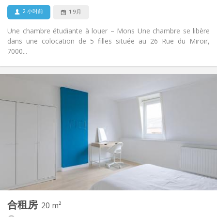
否
宠物:
2 小时前
1 9月
Une chambre étudiante à louer – Mons Une chambre se libère
dans une colocation de 5 filles située au 26 Rue du Miroir,
7000...
实用信息
520 €
租金:
90 €
水电费:
暑假
租期:
可登记
住房登记:
布局
共用
浴室:
共用
厨房:
2
20 m
面积:
1
私人房间:
合租房
其他
20 m²