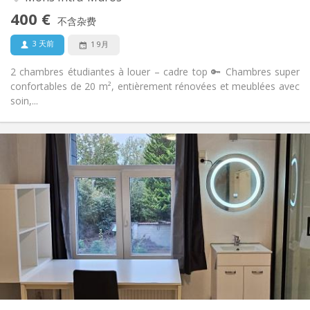
否
无障碍通道:
400 €
禁烟
吸烟:
不含杂费
否
宠物:
3 天前
1 9月
2 chambres étudiantes à louer – cadre top 🔑 Chambres super
confortables de 20 m², entièrement rénovées et meublées avec
soin,...
实用信息
410 €
租金:
90 €
水电费:
12个月
租期:
否
住房登记:
布局
独立
浴室:
共用
厨房:
2
15 m
面积:
1
私人房间: