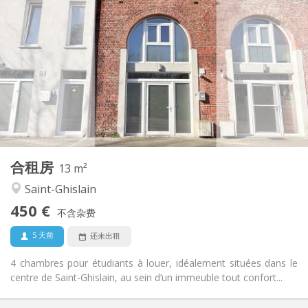
450 €
租金:
50 €
水电费:
12个月
租期:
否
住房登记:
布局
共用
浴室:
共用
厨房:
2
13 m
面积:
1
私人房间:
合租房
其他
13 m²
安静, 社区氛围, 温馨, 学习氛围
氛围:
Saint-Ghislain
否
无障碍通道:
450 €
禁烟
吸烟:
不含杂费
否
宠物:
5 天前
还未出租
4 chambres pour étudiants à louer, idéalement situées dans le
centre de Saint-Ghislain, au sein d’un immeuble tout confort...