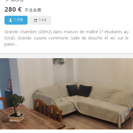
否
无障碍通道:
280 €
禁烟
吸烟:
不含杂费
否
宠物:
1 天前
1 9月
Grande chambre (20m2) dans maison de maître (7 étudiants au
total). Grande cuisine commune. Salle de douche et wc sur le
palier...
实用信息
280 €
租金:
50 €
水电费:
12个月
租期:
否
住房登记:
布局
共用
浴室:
共用
厨房:
2
120 m
面积:
1
私人房间: