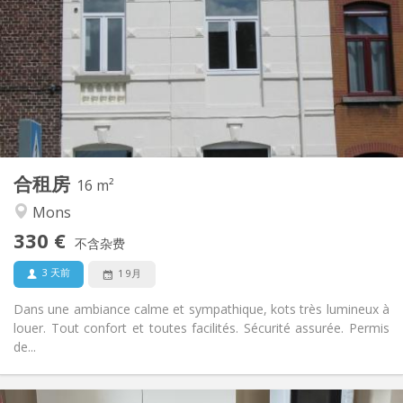
55 €
水电费:
11个月
租期:
否
住房登记:
布局
共用
浴室:
共用
厨房:
2
16 m
面积:
1
私人房间:
合租房
其他
16 m²
温馨, 安静, 学习氛围
氛围:
Mons
否
无障碍通道:
330 €
禁烟
吸烟:
不含杂费
否
宠物:
3 天前
1 9月
Dans une ambiance calme et sympathique, kots très lumineux à
louer. Tout confort et toutes facilités. Sécurité assurée. Permis
de...