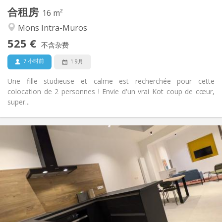
合租房
其他
16 m²
安静, 社区氛围, 学习氛围, 温馨
氛围:
Mons Intra-Muros
否
无障碍通道:
525 €
禁烟
吸烟:
不含杂费
否
宠物:
7 小时前
1 9月
Une fille studieuse et calme est recherchée pour cette
colocation de 2 personnes ! Envie d'un vrai Kot coup de cœur,
super...
实用信息
550 €
租金:
100 €
水电费:
12个月
租期:
可登记
住房登记:
布局
独立
浴室:
共用
厨房: