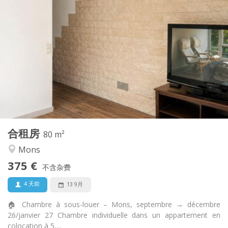
实用信息
375 €
租金:
60 €
水电费:
5-6个月
租期:
否
住房登记:
布局
共用
浴室:
共用
厨房:
2
80 m
面积:
1
私人房间:
合租房
其他
80 m²
安静, 温馨, 社区氛围
氛围:
Mons
是
无障碍通道:
375 €
禁烟
吸烟:
不含杂费
可登记
宠物:
4 天前
13 9月
🏠 Chambre à sous-louer – Mons, septembre → décembre
26/janvier 27 Chambre individuelle dans un appartement en
colocation à 5,...