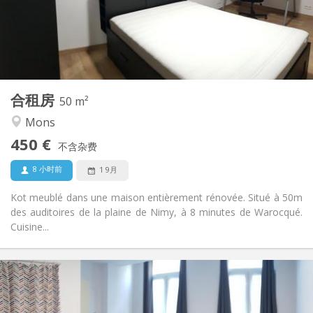
布局
独立
浴室:
共用
厨房:
2
50 m
面积:
2
私人房间:
合租房
其他
50 m²
安静, 社区氛围, 温馨, 学习氛围
氛围:
Mons
否
无障碍通道:
450 €
禁烟
吸烟:
不含杂费
否
宠物:
8 小时前
1 9月
Kot meublé dans une maison entièrement rénovée. Situé à 50m
des auditoires de la plaine de Nimy, à 8 minutes de Warocqué.
Cuisine...
实用信息
450 €
租金:
100 €
水电费: