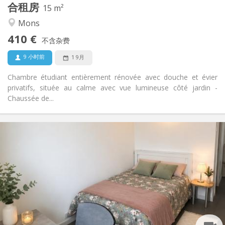
合租房
其他
15 m²
学习氛围, 安静
氛围:
Mons
否
无障碍通道:
410 €
禁烟
吸烟:
不含杂费
否
宠物:
9 小时前
1 9月
Chambre étudiant entièrement rénovée avec douche et évier
privatifs, située au calme avec vue lumineuse côté jardin -
Chaussée de...
实用信息
410 €
租金:
70 €
水电费:
12个月
租期:
否
住房登记:
布局
独立
浴室:
共用
厨房: