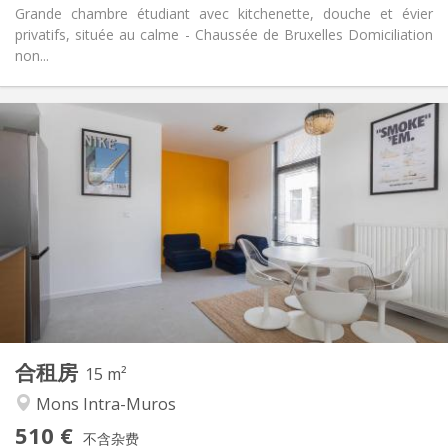
Grande chambre étudiant avec kitchenette, douche et évier
privatifs, située au calme - Chaussée de Bruxelles Domiciliation
non...
实用信息
510 €
租金:
43 €
水电费:
12个月
租期:
可登记
住房登记:
布局
独立
浴室:
共用
厨房:
2
15 m
面积:
2
私人房间:
合租房
其他
15 m²
温馨, 安静
氛围:
Mons Intra-Muros
否
无障碍通道:
510 €
禁烟
吸烟:
不含杂费