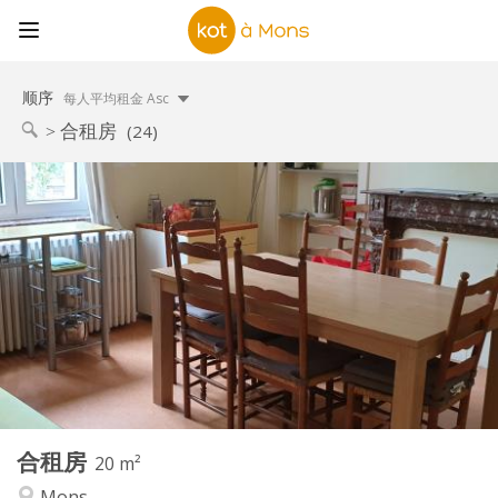
顺序
每人平均租金 Asc
合租房
(24)
实用信息
280 €
租金:
100 €
水电费:
12个月
租期:
否
住房登记:
布局
共用
浴室:
共用
厨房:
2
20 m
面积:
1
私人房间:
合租房
其他
20 m²
社区氛围
氛围:
Mons