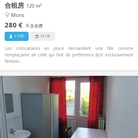
合租房
其他
120 m²
温馨, 社区氛围, 安静
氛围:
Mons
否
无障碍通道:
280 €
禁烟
吸烟:
不含杂费
否
宠物:
6 天前
15 1月
Les colocataires en place demandent une fille comme
remplaçante de celle qui finit de préférence (kot exclusivement
féminin...
实用信息
295 €
租金:
70 €
水电费:
12个月, 11个月
租期:
否
住房登记:
布局
共用
浴室:
共用
厨房: