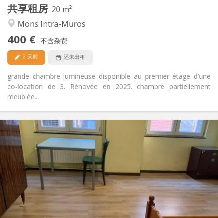
共享租房
其他
20 m²
学习氛围, 安静, 温馨
氛围:
Mons Intra-Muros
否
无障碍通道:
400 €
禁烟
吸烟:
不含杂费
否
宠物:
2 天前
还未出租
grande chambre lumineuse disponible au premier étage d'une
co-location de 3. Rénovée en 2025. chambre partiellement
meublée...
实用信息
410 €
租金:
90 €
水电费:
12个月, 5-6个月
租期:
可登记
住房登记:
布局
独立
浴室:
独立（单独房间）
厨房: