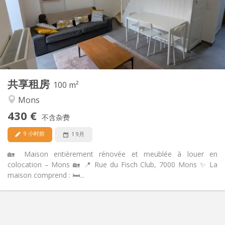
否
住房登记:
布局
共用
浴室:
共用
厨房:
2
100 m
面积:
1
私人房间:
共享租房
其他
100 m²
社区氛围, 学习氛围, 安静, 温馨
氛围:
Mons
否
无障碍通道:
430 €
禁烟
吸烟:
不含杂费
否
宠物:
9 小时前
1 9月
🏡 Maison entièrement rénovée et meublée à louer en
colocation – Mons 🏡 📍 Rue du Fisch Club, 7000 Mons ✨ La
maison comprend : 🛏️...