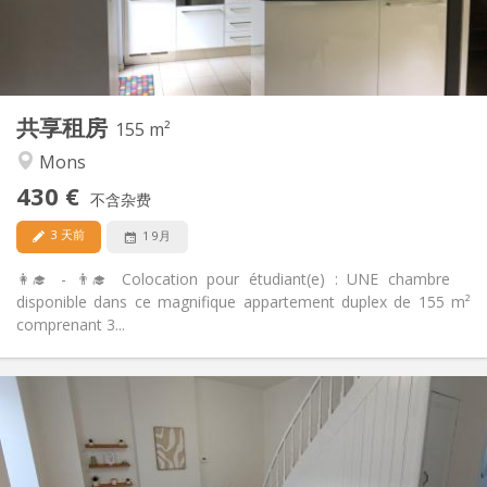
共用
浴室:
共用
厨房:
2
155 m
面积:
4
私人房间:
共享租房
其他
155 m²
温馨, 学习氛围
氛围:
Mons
否
无障碍通道:
430 €
禁烟
吸烟:
不含杂费
否
宠物:
3 天前
1 9月
👩‍🎓 - 👨‍🎓 Colocation pour étudiant(e) : UNE chambre
disponible dans ce magnifique appartement duplex de 155 m²
comprenant 3...
实用信息
430 €
租金:
60 €
水电费:
12个月
租期: