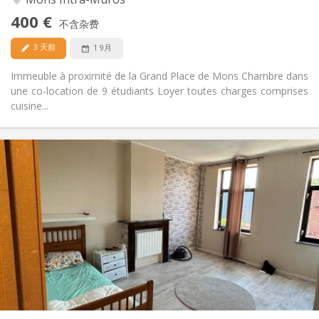
否
无障碍通道:
400 €
禁烟
吸烟:
不含杂费
否
宠物:
3 天前
1 9月
Immeuble à proximité de la Grand Place de Mons Chambre dans
une co-location de 9 étudiants Loyer toutes charges comprises
cuisine...
实用信息
400 €
租金:
50 €
水电费:
12个月
租期:
否
住房登记:
布局
共用
浴室:
共用
厨房:
2
20 m
面积:
1
私人房间: