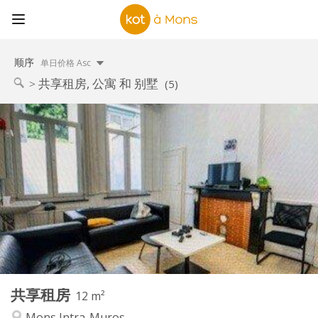
顺序
单日价格 Asc
共享租房, 公寓 和 别墅
(5)
实用信息
400 €
租金:
50 €
水电费:
11个月
租期:
否
住房登记:
布局
共用
浴室:
共用
厨房:
2
12 m
面积:
1
私人房间:
共享租房
其他
12 m²
社区氛围
氛围:
Mons Intra-Muros