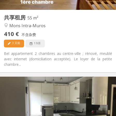
2
55 m
面积:
2
私人房间:
共享租房
其他
55 m²
学习氛围, 安静
氛围:
Mons Intra-Muros
否
无障碍通道:
410 €
禁烟
吸烟:
不含杂费
否
宠物:
3 天前
1 9月
Bel appartement 2 chambres au centre-ville ; rénové, meublé
avec internet (domiciliation acceptée). Le loyer de la petite
chambre...
实用信息
430 €
租金:
110 €
水电费:
12个月
租期:
否
住房登记:
布局