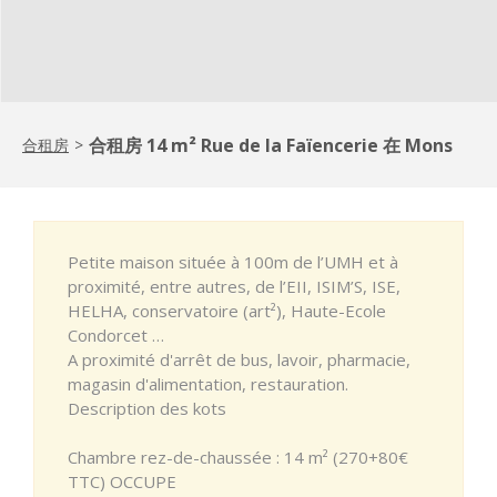
合租房 14 m² Rue de la Faïencerie 在 Mons
合租房
>
Petite maison située à 100m de l’UMH et à
proximité, entre autres, de l’EII, ISIM’S, ISE,
HELHA, conservatoire (art²), Haute-Ecole
Condorcet …
A proximité d'arrêt de bus, lavoir, pharmacie,
magasin d'alimentation, restauration.
Description des kots
Chambre rez-de-chaussée : 14 m² (270+80€
TTC) OCCUPE