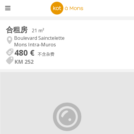
合租房
21 m²
Boulevard Sainctelette
Mons Intra-Muros
480 €
不含杂费
KM 252