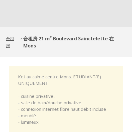
合租房 21 m² Boulevard Sainctelette 在
合租
>
Mons
房
Kot au calme centre Mons. ETUDIANT(E)
UNIQUEMENT
- cuisine privative .
- salle de bain/douche privative
- connexion internet fibre haut débit incluse
- meublé.
- lumineux