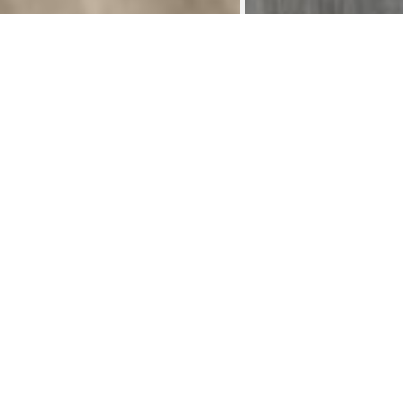
合租房 30 m² De Nimy
合租房
>
Beau petit studio individuelle à louer Sdb et cuisine
privative
Uniquement pour Etudiant avec garanties des parents .
Pas de domiciliation.
Infos : 0033 6 14 42 19 67
附近
Delhaise Lavoir Night and day Sandwicherie Fritterie