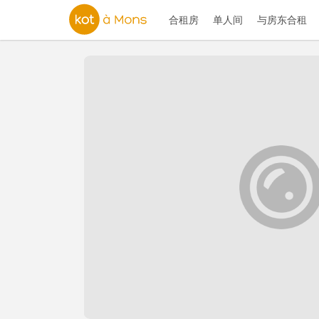
合租房
单人间
与房东合租