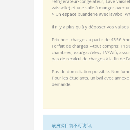
réfrigérateur/congélateur, Lave vaissell
vaisselle) et une salle à manger avec un 
> Un espace buanderie avec lavabo, WC,
Il n 'y a plus qu'à y déposer vos valises !
Prix hors charges: à partir de 435€ /moi
Forfait de charges --tout compris: 11
chambres, eau/gaz/elec, TV/Wifi, assuran
pas de recalcul de charges à la fin de l'
Pas de domiciliation possible. Non fume
Pour les étudiants, un bail avec annex
demandé.
该房源目前不可访问。