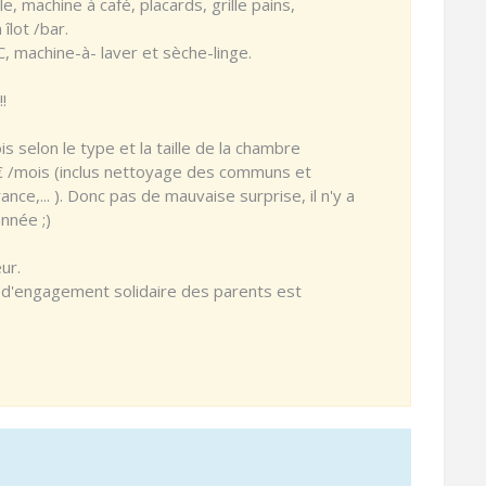
e, machine à café, placards, grille pains,
îlot /bar.
 machine-à- laver et sèche-linge.
!
s selon le type et la taille de la chambre
5€ /mois (inclus nettoyage des communs et
ce,... ). Donc pas de mauvaise surprise, il n'y a
année ;)
ur.
e d'engagement solidaire des parents est