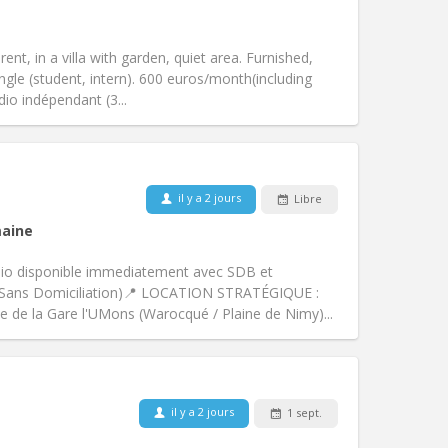
Animaux de compagnie:
Non
Fumeur:
Non-fumeur
)
Accès PMR:
Non
ent, in a villa with garden, quiet area. Furnished,
Atmosphère:
Studieuse, calme
ngle (student, intern). 600 euros/month(including
Autre
dio indépendant (3...
Animaux de compagnie:
Non
il y a 2 jours
Libre
Fumeur:
Non-fumeur
aine
Accès PMR:
Non
chaleureuse, calme
o disponible immediatement avec SDB et
Atmosphère:
Studieuse,
(Sans Domiciliation) ​📍 LOCATION STRATÉGIQUE : ​
Autre
 de la Gare l'UMons (Warocqué / Plaine de Nimy)...
il y a 2 jours
1 sept.
Animaux de compagnie:
Non