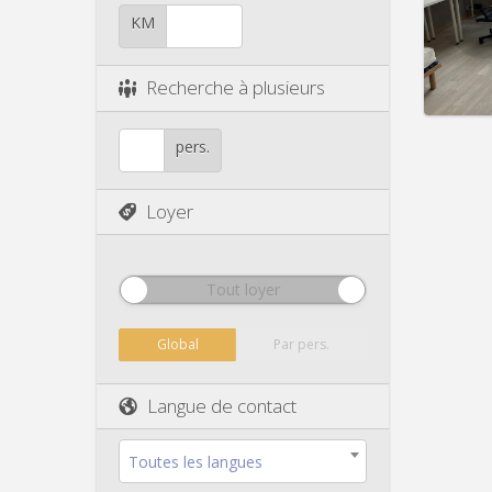
Durée:
Charge
KM
Loyer:
Infos
Recherche à plusieurs
pers.
Loyer
Tout loyer
Global
Par pers.
Langue de contact
Toutes les langues