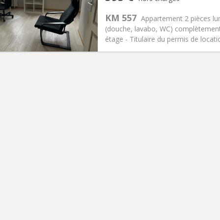
12 mois
Superficie:
28 m
2
s:
35 €
Cuisine:
Privée (pièce distincte
KM 557
Appartement 2 pièces lum
595 €
Salle de bain:
Privée
(douche, lavabo, WC) complètement 
 Pratiques
Aménagement
étage - Titulaire du permis de locat