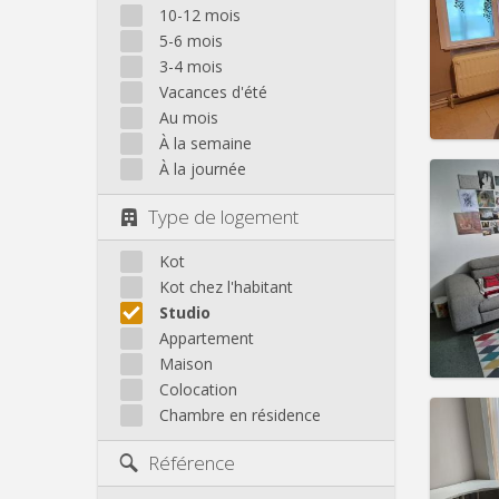
mois, 
10-12 mois
Durée:
5-6 mois
Charge
3-4 mois
Loyer:
Vacances d'été
Infos
Au mois
À la semaine
À la journée
Type de logement
Domicil
mois, 
Durée:
Kot
Charge
Kot chez l'habitant
Loyer:
Studio
Appartement
Infos
Maison
Colocation
Chambre en résidence
Référence
Domicil