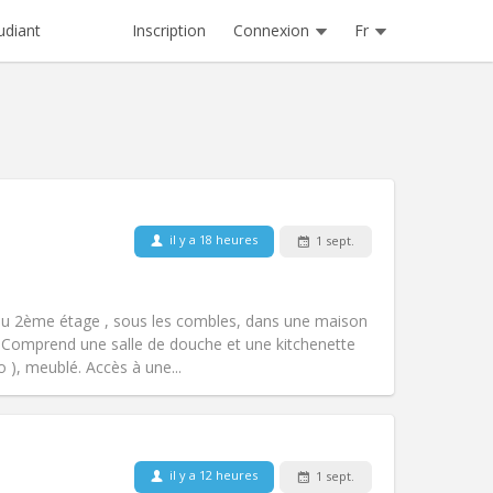
Inscription
Connexion
Fr
udiant
Animaux de compagnie:
Non
il y a 18 heures
1 sept.
Fumeur:
Non-fumeur
Accès PMR:
Non
studieuse
au 2ème étage , sous les combles, dans une maison
Atmosphère:
Calme, chaleureuse,
Comprend une salle de douche et une kitchenette
Autre
go ), meublé. Accès à une...
il y a 12 heures
1 sept.