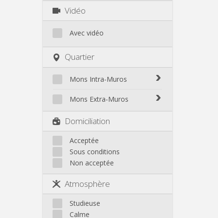
Vidéo
Avec vidéo
Quartier
Mons Intra-Muros
Mons Intra-Muros
Mons Extra-Muros
Mons Extra-Muros
Domiciliation
Acceptée
Sous conditions
Non acceptée
Atmosphère
Studieuse
Calme