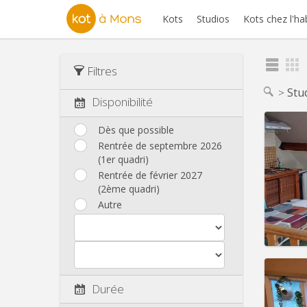
Kots
Studios
Kots chez l'ha
Filtres
Stu
Disponibilité
Dès que possible
Rentrée de septembre 2026
(1er quadri)
Domicil
Durée:
Rentrée de février 2027
Charge
(2ème quadri)
Loyer:
Autre
Infos
Domicil
Durée
mois