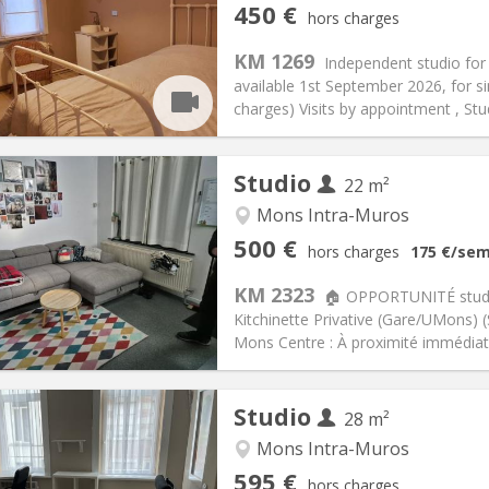
3-4 mois, vacances d'été, au
Pièces privées:
3
450 €
hors charges
12 mois, 11 mois, 10 mois, 5-6
Superficie:
30 m
2
s:
150 €
Cuisine:
Privée (pièce distincte
KM 1269
Independent studio for r
450 €
Salle de bain:
Privée
available 1st September 2026, for si
 Pratiques
Aménagement
charges) Visits by appointment , Stu
Studio
22 m²
iation:
Sous conditions
Mons Intra-Muros
à la semaine
Pièces privées:
1
500 €
hors charges
175 €
/sem
12 mois, vacances d'été, au
Superficie:
22 m
2
s:
100 €
Cuisine:
Commune
KM 2323
🏠 OPPORTUNITÉ studi
500 €
Salle de bain:
Privée
Kitchinette Privative (Gare/UMons) 
 Pratiques
Aménagement
Mons Centre : À proximité immédiate
Studio
28 m²
Mons Intra-Muros
iation:
Non
Pièces privées:
2
595 €
hors charges