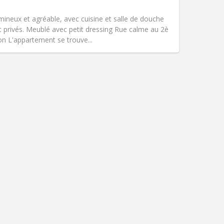
Fumeur:
Non-fumeur
)
Accès PMR:
Non
ineux et agréable, avec cuisine et salle de douche
Atmosphère:
Studieuse, calme
privés. Meublé avec petit dressing Rue calme au 2è
Autre
ion L'appartement se trouve...