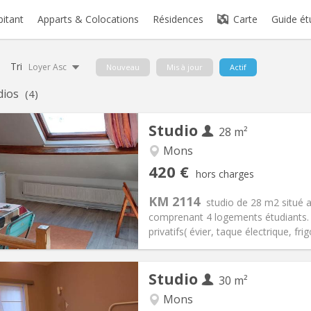
bitant
Apparts & Colocations
Résidences
Carte
Guide ét
Tri
Loyer Asc
Nouveau
Mis à jour
Actif
dios
(4)
Studio
28 m²
Mons
iation:
Non
Pièces privées:
2
420 €
hors charges
11 mois
Superficie:
28 m
2
s:
70 €
Cuisine:
Dans la chambre
KM 2114
studio de 28 m2 situé 
420 €
Salle de bain:
Privée
comprenant 4 logements étudiants. 
 Pratiques
Aménagement
privatifs( évier, taque électrique, fri
Studio
30 m²
iation:
Non
Mons