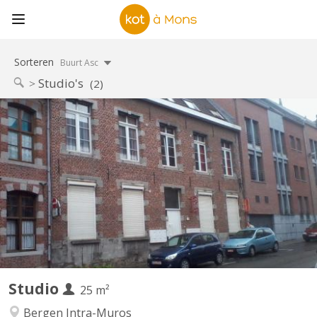
Sorteren
Buurt Asc
Studio's
(2)
KM 109
À louer, très beau Kot/Studio individuel et meublé pour
étudiant(e) universitaire ou stagiaire , situé dans le centre
historique de Mons dans un endroit calme à proximité des
universités, des transports en commun et du Shopping Center
des Grands Près ( Ikea ). Le studio est destiné à des personnes...
Studio
25 m²
Bergen Intra-Muros