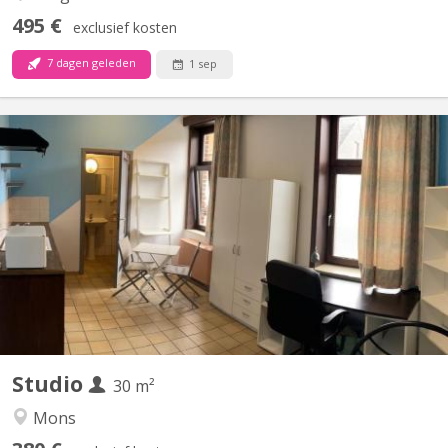
495 €
exclusief kosten
7 dagen geleden
1 sep
KM 2187
Studio à louer Studio meublé se situant rue du pourcelet 65
possédant un séjour (avec un coin cuisine, un coin bureau et un
coin chambre), sdb + wc (tout privatif) AINSI qu’un beau jardin de
60m2 sans vis-à-vis. Le loyer est de 400 euros charges
communes comprises MAIS compteurs au nom du...
Studio
30 m²
Mons