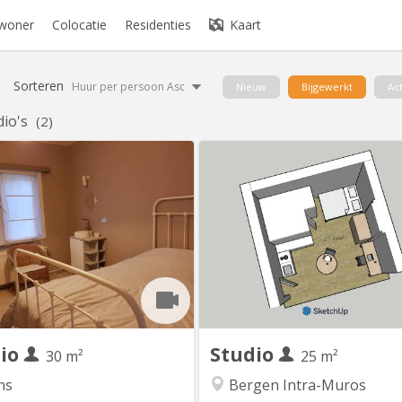
ewoner
Colocatie
Residenties
Kaart
Sorteren
Huur per persoon Asc
Nieuw
Bijgewerkt
Act
dio's
(2)
KM 1269
KM 
endent studio for rent, in a villa
A louer très beau Kot/Studio ind
th garden, quiet area. Furnished,
meublé , situé dans le centre his
ilable August 24 2026, for single
de Mons, dans un endroit ca
(student, intern). 600
proximité des universités et
/month(including charges) Visits
Ecoles, des transports en co
pointment , Studio indépendant
gare SNCB et Tec ) des Grands P
es)dans villa avec jardin. Libre à
Shopping Center, Ikea) et des sa
tir de 1 septembre 2026 Meublé
Sport ( Jim 's, Basic Fit )
avec...
dio
Studio
30 m²
25 m²
ns
Bergen Intra-Muros