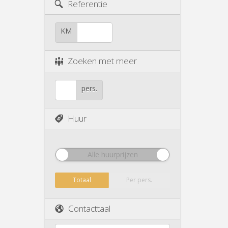
Referentie
KM
Zoeken met meer
pers.
Huur
Alle huurprijzen
Totaal
Per pers.
Contacttaal