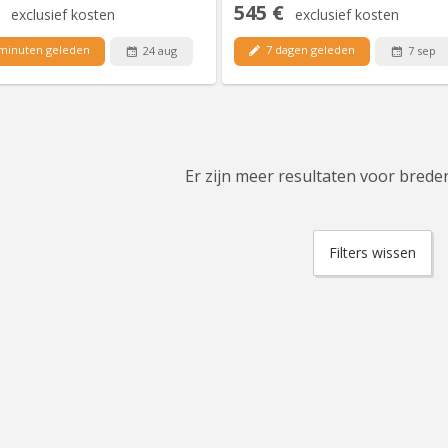
545 €
exclusief kosten
exclusief kosten
minuten geleden
7 dagen geleden
24 aug
7 sep
Er zijn meer resultaten voor breder
Filters wissen