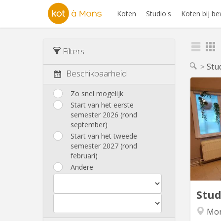
Koten
Studio's
Koten bij b
Filters
Stu
Beschikbaarheid
Zo snel mogelijk
Start van het eerste
Indep
semester 2026 (rond
wi
september)
ava
Start van het tweede
semester 2027 (rond
euros
februari)
by ap
Andere
(3 pièc
par
Stu
Mo