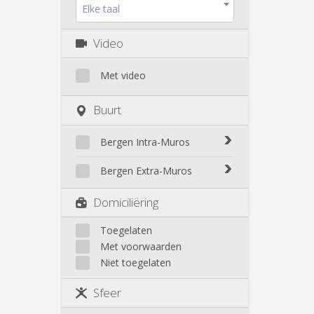
Elke taal
Video
Met video
Buurt
Bergen Intra-Muros
Bergen Intra-Muros
Bergen Extra-Muros
Bergen Extra-Muros
Domiciliëring
Toegelaten
Met voorwaarden
Niet toegelaten
Sfeer