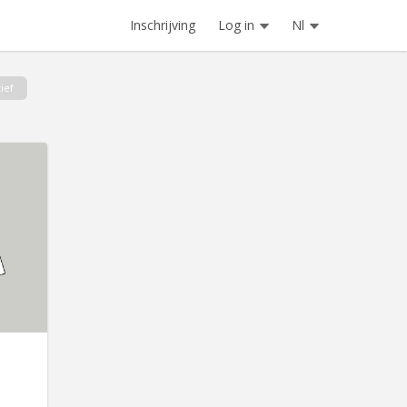
Inschrijving
Log in
Nl
ief
2349
ividuel
torique
lme, à
 Hautes
mmun (
rès , (
lles de
 Bail...