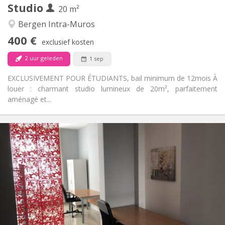
Studio
Andere
20 m²
Rustig, ernstig
Sfeer:
Bergen Intra-Muros
Nee
Toegang voor PBM:
400 €
Rookvrij
Roker:
exclusief kosten
Nee
Huisdieren:
2 uur geleden
1 sep
EXCLUSIVEMENT POUR ÉTUDIANTS, bail minimum de 12mois À
louer : charmant studio lumineux de 20m², parfaitement
aménagé et...
Praktische Informatie
570 €
Huur:
100 €
Kosten:
12 maanden, 11 maanden, 10 maanden
Duur:
Nee
Domiciliëring:
Inrichting
Privaat
Badkamer:
Privé (aparte kamer)
Keuken: