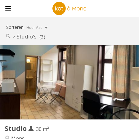
Sorteren
Huur Asc
Studio's
(3)
Praktische Informatie
380 €
Huur:
20 €
Kosten:
12 maanden
Duur:
Toegelaten
Domiciliëring:
Inrichting
Privaat
Badkamer:
Privé (aparte kamer)
Keuken:
2
30 m
Oppervlakte:
1
Private kamers:
Studio
Andere
30 m²
Rustig, hartelijk, ernstig
Sfeer:
Mons