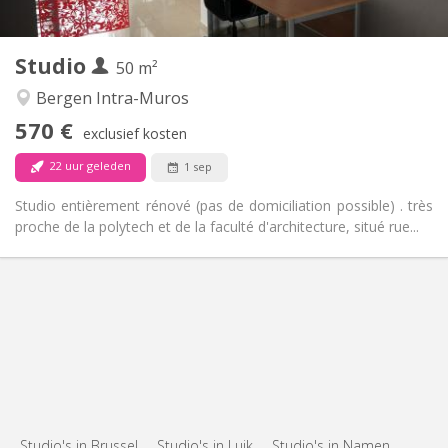
2
50 m
Oppervlakte:
3
Private kamers:
Studio
Andere
50 m²
Ernstig, gemeenschappelijk, hartelijk, rustig
Sfeer:
Bergen Intra-Muros
Nee
Toegang voor PBM:
570 €
Rookvrij
Roker:
exclusief kosten
Nee
Huisdieren:
22 uur geleden
1 sep
Studio entièrement rénové (pas de domiciliation possible) . très
proche de la polytech et de la faculté d'architecture, situé rue...
Studio's in Brussel
Studio's in Luik
Studio's in Namen