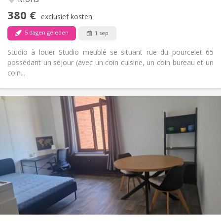
Nee
Toegang voor PBM:
380 €
Rookvrij
Roker:
exclusief kosten
Nee
Huisdieren:
5 dagen geleden
1 sep
Studio à louer Studio meublé se situant rue du pourcelet 65
possédant un séjour (avec un coin cuisine, un coin bureau et un
coin...
Praktische Informatie
400 €
Huur:
150 €
Kosten:
12 maanden
Duur:
Toegelaten
Domiciliëring:
Inrichting
Gemeenschappelijk
Badkamer:
in de kamer
Keuken:
2
20 m
Oppervlakte:
1
Private kamers: