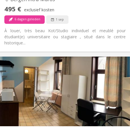
Nee
Toegang voor PBM:
495 €
Rookvrij
Roker:
exclusief kosten
Nee
Huisdieren:
6 dagen geleden
1 sep
À louer, très beau Kot/Studio individuel et meublé pour
étudiant(e) universitaire ou stagiaire , situé dans le centre
historique...
Praktische Informatie
380 €
Huur:
20 €
Kosten:
12 maanden
Duur:
Toegelaten
Domiciliëring:
Inrichting
Privaat
Badkamer:
Privé (aparte kamer)
Keuken:
2
30 m
Oppervlakte:
1
Private kamers: