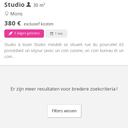
Studio
Andere
30 m²
Ernstig, hartelijk, rustig
Sfeer:
Mons
Nee
Toegang voor PBM:
380 €
Rookvrij
Roker:
exclusief kosten
Nee
Huisdieren:
3 dagen geleden
1 sep
Studio à louer Studio meublé se situant rue du pourcelet 65
possédant un séjour (avec un coin cuisine, un coin bureau et un
coin...
Er zijn meer resultaten voor bredere zoekcriteria !
Filters wissen