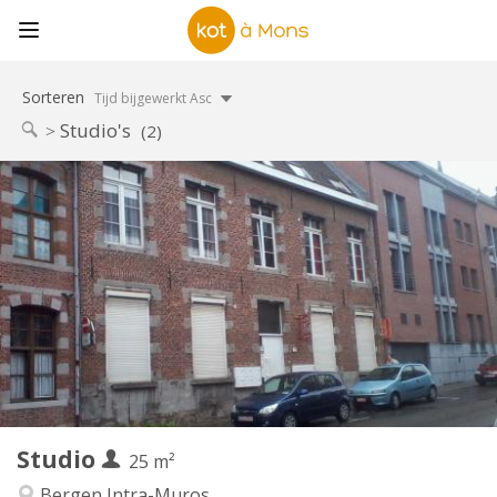
Sorteren
Tijd bijgewerkt Asc
Studio's
(2)
Praktische Informatie
495 €
Huur:
50 €
Kosten:
12 maanden, 5-6 maanden
Duur:
Met voorwaarden
Domiciliëring:
Inrichting
Privaat
Badkamer:
Privé (aparte kamer)
Keuken:
2
25 m
Oppervlakte:
1
Private kamers:
Studio
Andere
25 m²
Ernstig, rustig
Sfeer:
Bergen Intra-Muros