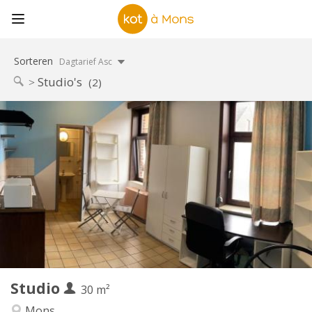
Sorteren
Dagtarief Asc
Studio's
(2)
Praktische Informatie
380 €
Huur:
20 €
Kosten:
12 maanden
Duur:
Toegelaten
Domiciliëring:
Inrichting
Privaat
Badkamer:
Privé (aparte kamer)
Keuken:
2
30 m
Oppervlakte:
1
Private kamers:
Studio
Andere
30 m²
Rustig, hartelijk, ernstig
Sfeer:
Mons