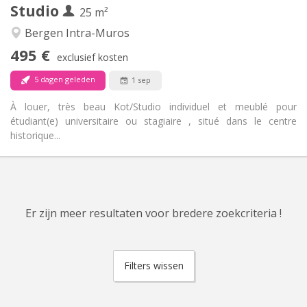
Studio
Andere
25 m²
Ernstig, rustig
Sfeer:
Bergen Intra-Muros
Nee
Toegang voor PBM:
495 €
Rookvrij
Roker:
exclusief kosten
Nee
Huisdieren:
5 dagen geleden
1 sep
À louer, très beau Kot/Studio individuel et meublé pour
étudiant(e) universitaire ou stagiaire , situé dans le centre
historique...
Er zijn meer resultaten voor bredere zoekcriteria !
Filters wissen