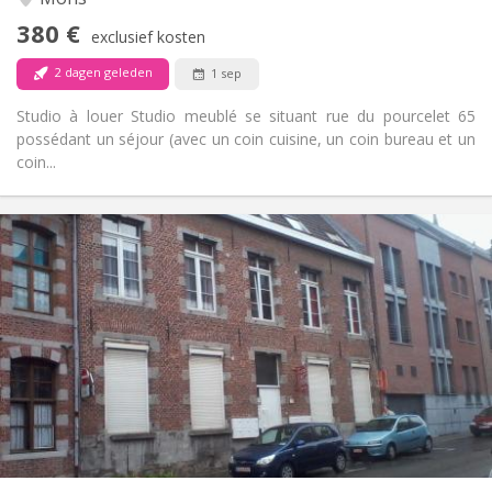
Nee
Toegang voor PBM:
380 €
Rookvrij
Roker:
exclusief kosten
Nee
Huisdieren:
2 dagen geleden
1 sep
Studio à louer Studio meublé se situant rue du pourcelet 65
possédant un séjour (avec un coin cuisine, un coin bureau et un
coin...
Praktische Informatie
495 €
Huur:
50 €
Kosten:
12 maanden, 5-6 maanden
Duur:
Met voorwaarden
Domiciliëring:
Inrichting
Privaat
Badkamer:
Privé (aparte kamer)
Keuken:
2
25 m
Oppervlakte:
1
Private kamers: