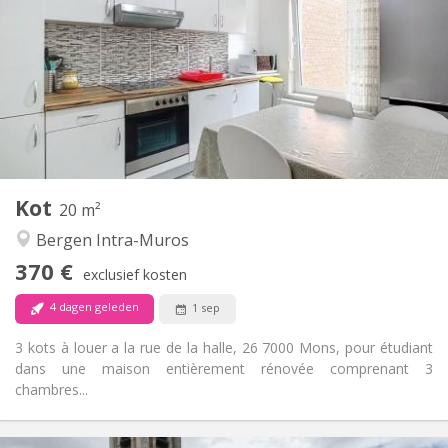
80 €
Kosten:
12 maanden, 11 maanden, 10 maanden
Duur:
Nee
Domiciliëring:
Inrichting
Gemeenschappelijk
Badkamer:
Gemeenschappelijk
Keuken:
2
20 m
Oppervlakte:
1
Private kamers:
Kot
Andere
20 m²
Hartelijk, rustig, gemeenschappelijk, ernstig
Sfeer:
Bergen Intra-Muros
Nee
Toegang voor PBM:
370 €
Rookvrij
Roker:
exclusief kosten
Nee
Huisdieren:
4 dagen geleden
1 sep
3 kots à louer a la rue de la halle, 26 7000 Mons, pour étudiant
dans une maison entièrement rénovée comprenant 3
chambres...