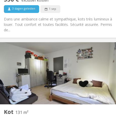
Rookvrij
Roker:
exclusief kosten
Nee
Huisdieren:
3 dagen geleden
1 sep
Dans une ambiance calme et sympathique, kots très lumineux à
louer. Tout confort et toutes facilités. Sécurité assurée. Permis
de...
Praktische Informatie
340 €
Huur:
50 €
Kosten:
12 maanden
Duur:
Toegelaten
Domiciliëring:
Inrichting
Gemeenschappelijk
Badkamer:
Gemeenschappelijk
Keuken:
2
131 m
Oppervlakte:
4
Private kamers:
Kot
Andere
131 m²