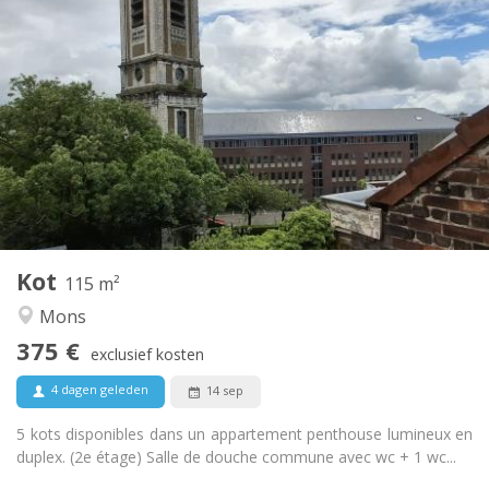
Praktische Informatie
375 €
Huur:
60 €
Kosten:
12 maanden
Duur:
Toegelaten
Domiciliëring:
Inrichting
Gemeenschappelijk
Badkamer:
Gemeenschappelijk
Keuken:
2
115 m
Oppervlakte:
5
Private kamers:
Kot
Andere
115 m²
Rustig, ernstig
Sfeer:
Mons
Nee
Toegang voor PBM:
375 €
Rookvrij
Roker:
exclusief kosten
Nee
Huisdieren:
4 dagen geleden
14 sep
5 kots disponibles dans un appartement penthouse lumineux en
duplex. (2e étage) Salle de douche commune avec wc + 1 wc...