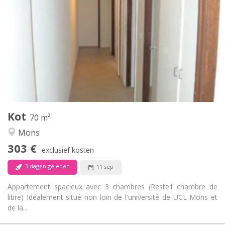
303 €
Huur:
87 €
Kosten:
12 maanden
Duur:
Nee
Domiciliëring:
Inrichting
Gemeenschappelijk
Badkamer:
Gemeenschappelijk
Keuken:
2
70 m
Oppervlakte:
1
Private kamers:
Kot
Andere
70 m²
Rustig, ernstig
Sfeer:
Mons
Nee
Toegang voor PBM:
303 €
Rookvrij
Roker:
exclusief kosten
Nee
Huisdieren:
3 dagen geleden
11 sep
Appartement spacieux avec 3 chambres (Reste1 chambre de
libre) Idéalement situé non loin de l'université de UCL Mons et
de la...