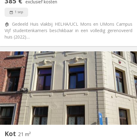
385 €
Rookvrij
Roker:
exclusief kosten
Nee
Huisdieren:
1 sep
🏠 Gedeeld Huis vlakbij HELHA/UCL Mons en UMons Campus
Vijf studentenkamers beschikbaar in een volledig gerenoveerd
huis (2022)....
Praktische Informatie
390 €
Huur:
100 €
Kosten:
11 maanden
Duur:
Nee
Domiciliëring:
Inrichting
Privaat
Badkamer:
Gemeenschappelijk
Keuken:
2
21 m
Oppervlakte:
1
Private kamers:
Kot
Andere
21 m²