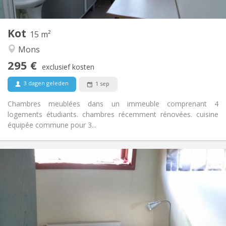
2
15 m
Oppervlakte:
1
Private kamers:
Kot
Andere
15 m²
Ernstig, rustig, hartelijk
Sfeer:
Mons
Nee
Toegang voor PBM:
295 €
Rookvrij
Roker:
exclusief kosten
Nee
Huisdieren:
3 dagen geleden
1 sep
Chambres meublées dans un immeuble comprenant 4
logements étudiants. chambres récemment rénovées. cuisine
équipée commune pour 3...
Praktische Informatie
300 €
Huur:
100 €
Kosten:
12 maanden
Duur:
Nee
Domiciliëring:
Inrichting