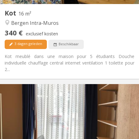
0
Private kamers:
Kot
Andere
16 m²
Rustig
Sfeer:
Bergen Intra-Muros
Nee
Toegang voor PBM:
340 €
Rookvrij
Roker:
exclusief kosten
Nee
Huisdieren:
3 dagen geleden
Beschikbaar
Kot meublé dans une maison pour 5 étudiants Douche
individuelle chauffage central internet ventilation 1 toilette pour
2...
Praktische Informatie
350 €
Huur:
90 €
Kosten:
11 maanden
Duur:
Nee
Domiciliëring:
Inrichting
Privaat
Badkamer: