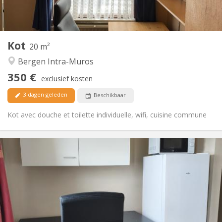
Gemeenschappelijk
Keuken:
2
20 m
Oppervlakte:
2
Private kamers:
Kot
Andere
20 m²
Rustig
Sfeer:
Bergen Intra-Muros
Nee
Toegang voor PBM:
350 €
Rookvrij
Roker:
exclusief kosten
Nee
Huisdieren:
3 dagen geleden
Beschikbaar
Kot avec douche et toilette individuelle, wifi, cuisine commune
Praktische Informatie
350 €
Huur:
50 €
Kosten:
11 maanden, 10 maanden
Duur:
Nee
Domiciliëring:
Inrichting