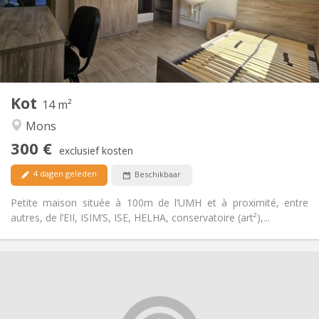
Inrichting
Gemeenschappelijk
Badkamer:
Gemeenschappelijk
Keuken:
2
14 m
Oppervlakte:
1
Private kamers:
Kot
Andere
14 m²
Gemeenschappelijk, rustig, hartelijk, ernstig
Sfeer:
Mons
Nee
Toegang voor PBM:
300 €
Rookvrij
Roker:
exclusief kosten
Nee
Huisdieren:
4 dagen geleden
Beschikbaar
Petite maison située à 100m de l’UMH et à proximité, entre
autres, de l’EII, ISIM’S, ISE, HELHA, conservatoire (art²),...
Praktische Informatie
300 €
Huur:
100 €
Kosten:
12 maanden
Duur: