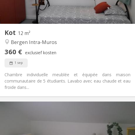
Gemeenschappelijk
Badkamer:
Gemeenschappelijk
Keuken:
2
12 m
Oppervlakte:
1
Private kamers:
Kot
Andere
12 m²
Ernstig, gemeenschappelijk, rustig, hartelijk
Sfeer:
Bergen Intra-Muros
Nee
Toegang voor PBM:
360 €
Rookvrij
Roker:
exclusief kosten
Nee
Huisdieren:
1 sep
Chambre individuelle meublée et équipée dans maison
communautaire de 5 étudiants. Lavabo avec eau chaude et eau
froide dans...
Praktische Informatie
360 €
Huur:
50 €
Kosten:
10 maanden
Duur: