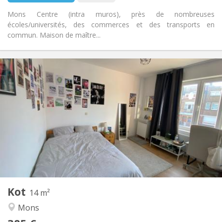
Mons Centre (intra muros), près de nombreuses
écoles/universités, des commerces et des transports en
commun. Maison de maître...
Praktische Informatie
385 €
Huur:
90 €
Kosten:
12 maanden
Duur:
Toegelaten
Domiciliëring:
Inrichting
Gemeenschappelijk
Badkamer:
Gemeenschappelijk
Keuken:
2
14 m
Oppervlakte:
1
Private kamers:
Kot
Andere
14 m²
Rustig, gemeenschappelijk, ernstig, hartelijk
Sfeer:
Mons
Nee
Toegang voor PBM: