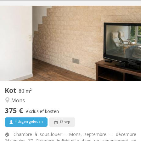
Praktische Informatie
375 €
Huur:
60 €
Kosten:
5-6 maanden
Duur:
Nee
Domiciliëring:
Inrichting
Gemeenschappelijk
Badkamer:
Gemeenschappelijk
Keuken:
2
80 m
Oppervlakte:
1
Private kamers:
Kot
Andere
80 m²
Hartelijk, rustig, gemeenschappelijk
Sfeer:
Mons
Ja
Toegang voor PBM:
375 €
Rookvrij
Roker:
exclusief kosten
Toegestaan
Huisdieren:
4 dagen geleden
13 sep
🏠 Chambre à sous-louer – Mons, septembre → décembre
26/janvier 27 Chambre individuelle dans un appartement en