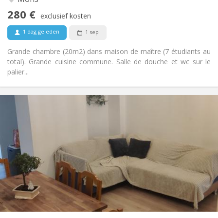
Nee
Toegang voor PBM:
280 €
Rookvrij
Roker:
exclusief kosten
Nee
Huisdieren:
1 dag geleden
1 sep
Grande chambre (20m2) dans maison de maître (7 étudiants au
total). Grande cuisine commune. Salle de douche et wc sur le
palier...
Praktische Informatie
280 €
Huur:
50 €
Kosten:
12 maanden
Duur:
Nee
Domiciliëring:
Inrichting
Gemeenschappelijk
Badkamer:
Gemeenschappelijk
Keuken:
2
120 m
Oppervlakte:
1
Private kamers: