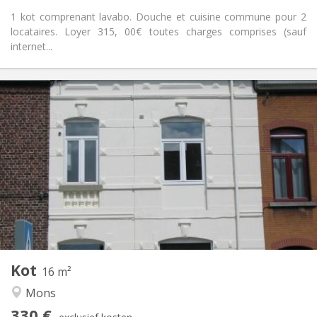
1 kot comprenant lavabo. Douche et cuisine commune pour 2
locataires. Loyer 315, 00€ toutes charges comprises (sauf
internet...
Praktische Informatie
330 €
Huur:
55 €
Kosten:
11 maanden
Duur:
Nee
Domiciliëring:
Inrichting
Gemeenschappelijk
Badkamer:
Gemeenschappelijk
Keuken:
2
16 m
Oppervlakte:
1
Private kamers:
Kot
Andere
16 m²
Ernstig, rustig, hartelijk
Sfeer:
Mons
Nee
Toegang voor PBM:
330 €