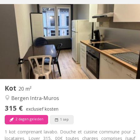
Praktische Informatie
315 €
Huur:
15 €
Kosten:
11 maanden
Duur:
Toegelaten
Domiciliëring:
Inrichting
Gemeenschappelijk
Badkamer:
Gemeenschappelijk
Keuken:
2
20 m
Oppervlakte:
1
Private kamers:
Kot
Andere
20 m²
Ernstig, rustig, hartelijk
Sfeer:
Bergen Intra-Muros
Nee
Toegang voor PBM:
315 €
Rookvrij
Roker:
exclusief kosten
Nee
Huisdieren:
2 dagen geleden
1 sep
1 kot comprenant lavabo. Douche et cuisine commune pour 2
locataires. Loyer 315, 00€ toutes charges comprises (sauf