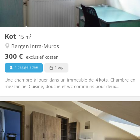
Gemeenschappelijk
Badkamer:
Gemeenschappelijk
Keuken:
2
15 m
Oppervlakte:
1
Private kamers:
Kot
Andere
15 m²
Rustig
Sfeer:
Bergen Intra-Muros
Nee
Toegang voor PBM:
300 €
Rookvrij
Roker:
exclusief kosten
Nee
Huisdieren:
1 dag geleden
1 sep
Une chambre à louer dans un immeuble de 4 kots. Chambre en
mezzanine. Cuisine, douche et wc communs pour deux...
Praktische Informatie
300 €
Huur:
80 €
Kosten:
11 maanden, 10 maanden
Duur:
Nee
Domiciliëring: