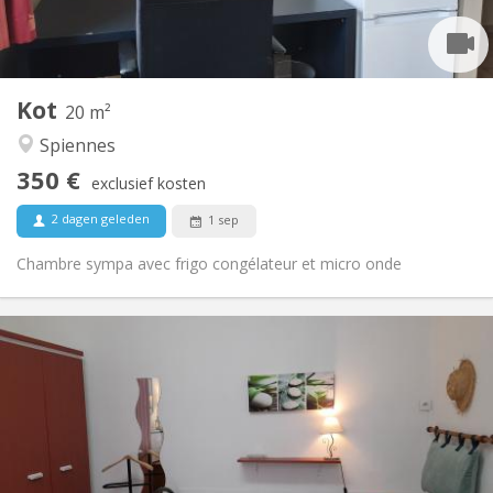
Gemeenschappelijk
Badkamer:
Gemeenschappelijk
Keuken:
2
20 m
Oppervlakte:
1
Private kamers:
Kot
Andere
20 m²
Gemeenschappelijk, ernstig, hartelijk, rustig
Sfeer:
Spiennes
Nee
Toegang voor PBM:
350 €
Rookvrij
Roker:
exclusief kosten
Nee
Huisdieren:
2 dagen geleden
1 sep
Chambre sympa avec frigo congélateur et micro onde
Praktische Informatie
360 €
Huur:
50 €
Kosten:
10 maanden
Duur:
Nee
Domiciliëring:
Inrichting