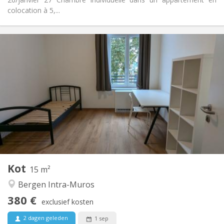
colocation à 5,...
Praktische Informatie
380 €
Huur:
100 €
Kosten:
12 maanden
Duur:
Nee
Domiciliëring:
Inrichting
Gemeenschappelijk
Badkamer:
Gemeenschappelijk
Keuken:
2
15 m
Oppervlakte:
1
Private kamers:
Kot
Andere
15 m²
Ernstig, gemeenschappelijk, hartelijk, rustig
Sfeer:
Bergen Intra-Muros
Nee
Toegang voor PBM:
380 €
Rookvrij
Roker:
exclusief kosten
Nee
Huisdieren:
2 dagen geleden
1 sep