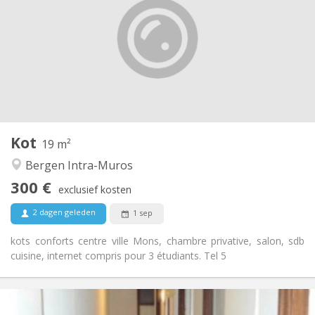
100 €
Kosten:
12 maanden
Duur:
Nee
Domiciliëring:
Inrichting
Gemeenschappelijk
Badkamer:
Gemeenschappelijk
Keuken:
2
19 m
Oppervlakte:
1
Private kamers:
Kot
Andere
19 m²
Ernstig
Sfeer:
Bergen Intra-Muros
Nee
Toegang voor PBM:
300 €
Rookvrij
Roker:
exclusief kosten
Nee
Huisdieren:
2 dagen geleden
1 sep
kots conforts centre ville Mons, chambre privative, salon, sdb
cuisine, internet compris pour 3 étudiants. Tel 5
Praktische Informatie