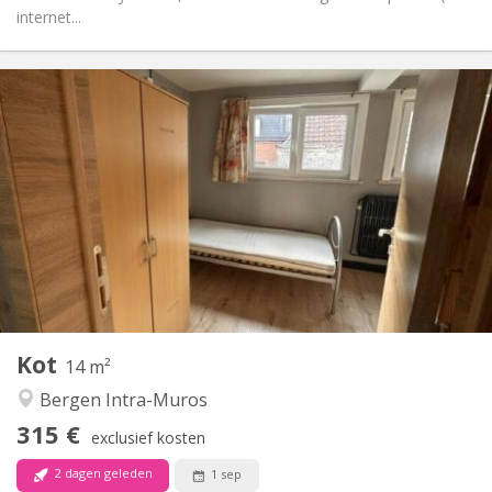
internet...
Praktische Informatie
315 €
Huur:
15 €
Kosten:
11 maanden
Duur:
Toegelaten
Domiciliëring:
Inrichting
Gemeenschappelijk
Badkamer:
Gemeenschappelijk
Keuken:
2
14 m
Oppervlakte:
1
Private kamers:
Kot
Andere
14 m²
Hartelijk, rustig
Sfeer:
Bergen Intra-Muros
Nee
Toegang voor PBM:
315 €
Rookvrij
Roker:
exclusief kosten
Nee
Huisdieren:
2 dagen geleden
1 sep