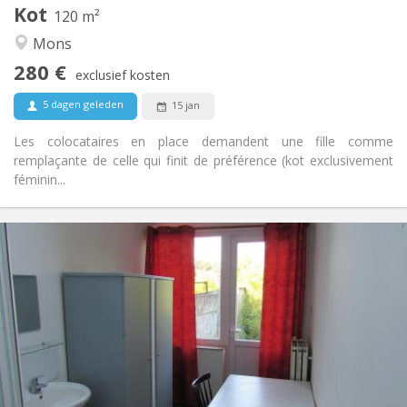
Kot
Andere
120 m²
Gemeenschappelijk, rustig, hartelijk
Sfeer:
Mons
Nee
Toegang voor PBM:
280 €
Rookvrij
Roker:
exclusief kosten
Nee
Huisdieren:
5 dagen geleden
15 jan
Les colocataires en place demandent une fille comme
remplaçante de celle qui finit de préférence (kot exclusivement
féminin...
Praktische Informatie
295 €
Huur:
70 €
Kosten:
12 maanden, 11 maanden
Duur:
Nee
Domiciliëring:
Inrichting
Gemeenschappelijk
Badkamer:
Gemeenschappelijk
Keuken: