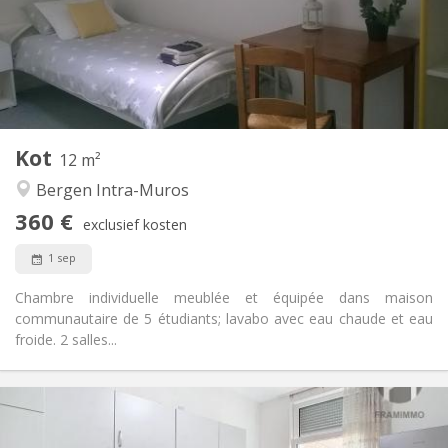
Nee
Domiciliëring:
Inrichting
Gemeenschappelijk
Badkamer:
Gemeenschappelijk
Keuken:
2
12 m
Oppervlakte:
1
Private kamers:
Kot
Andere
12 m²
Ernstig, hartelijk, rustig, gemeenschappelijk
Sfeer:
Bergen Intra-Muros
Nee
Toegang voor PBM:
360 €
Rookvrij
Roker:
exclusief kosten
Nee
Huisdieren:
1 sep
Chambre individuelle meublée et équipée dans maison
communautaire de 5 étudiants; lavabo avec eau chaude et eau
froide. 2 salles...
Praktische Informatie
370 €
Huur: