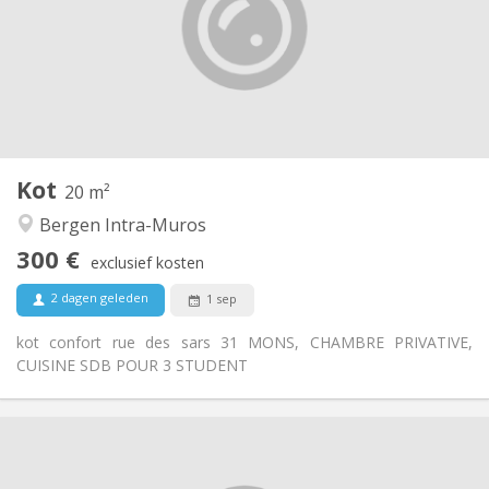
Nee
Domiciliëring:
Inrichting
Gemeenschappelijk
Badkamer:
Gemeenschappelijk
Keuken:
2
20 m
Oppervlakte:
1
Private kamers:
Kot
Andere
20 m²
Ernstig
Sfeer:
Bergen Intra-Muros
Nee
Toegang voor PBM:
300 €
Rookvrij
Roker:
exclusief kosten
Nee
Huisdieren:
2 dagen geleden
1 sep
kot confort rue des sars 31 MONS, CHAMBRE PRIVATIVE,
CUISINE SDB POUR 3 STUDENT
Praktische Informatie
300 €
Huur: