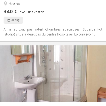
Ernstig, hartelijk, rustig, gemeenschappelijk
Sfeer:
Hornu
Nee
Toegang voor PBM:
340 €
Rookvrij
Roker:
exclusief kosten
Nee
Huisdieren:
31 aug
A ne surtout pas rater! Chqmbres spacieuses. Superbe kot
(studio) situe a deux pas du centre hospitalier Epicura (voir...
Praktische Informatie
340 €
Huur:
90 €
Kosten:
11 maanden
Duur:
Nee
Domiciliëring:
Inrichting
Privaat
Badkamer:
Gemeenschappelijk
Keuken:
2
16 m
Oppervlakte:
1
Private kamers: