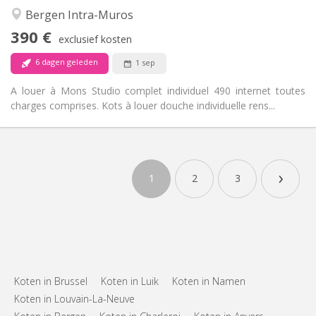
Rustig
Sfeer:
Bergen Intra-Muros
Nee
Toegang voor PBM:
390 €
Rookvrij
Roker:
exclusief kosten
Nee
Huisdieren:
6 dagen geleden
1 sep
A louer à Mons Studio complet individuel 490 internet toutes
charges comprises. Kots à louer douche individuelle rens...
›
1
2
3
Koten in Brussel
Koten in Luik
Koten in Namen
Koten in Louvain-La-Neuve