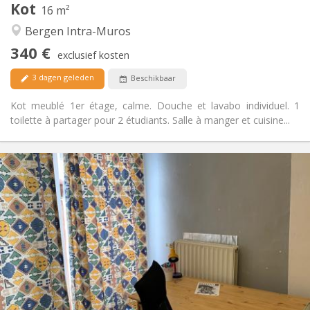
Kot
Andere
16 m²
Rustig
Sfeer:
Bergen Intra-Muros
Nee
Toegang voor PBM:
340 €
Rookvrij
Roker:
exclusief kosten
Nee
Huisdieren:
3 dagen geleden
Beschikbaar
Kot meublé 1er étage, calme. Douche et lavabo individuel. 1
toilette à partager pour 2 étudiants. Salle à manger et cuisine...
Praktische Informatie
340 €
Huur:
90 €
Kosten:
11 maanden
Duur:
Nee
Domiciliëring:
Inrichting
Privaat
Badkamer:
Gemeenschappelijk
Keuken:
2
16 m
Oppervlakte: