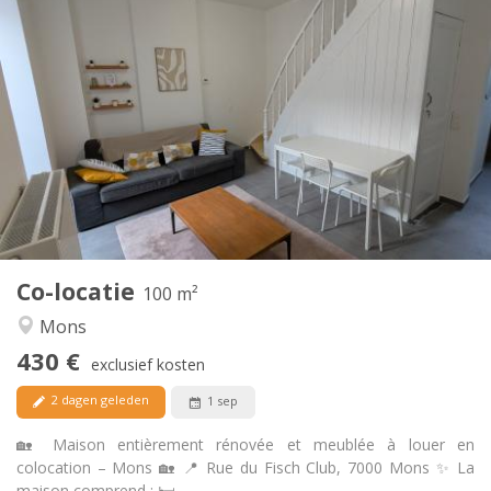
Praktische Informatie
430 €
Huur:
60 €
Kosten:
12 maanden
Duur:
Nee
Domiciliëring:
Inrichting
Gemeenschappelijk
Badkamer:
Gemeenschappelijk
Keuken:
2
100 m
Oppervlakte:
1
Private kamers:
Co-locatie
Andere
100 m²
Ernstig, hartelijk, rustig, gemeenschappelijk
Sfeer:
Mons
Nee
Toegang voor PBM:
430 €
Rookvrij
Roker:
exclusief kosten
Nee
Huisdieren:
2 dagen geleden
1 sep
🏡 Maison entièrement rénovée et meublée à louer en
colocation – Mons 🏡 📍 Rue du Fisch Club, 7000 Mons ✨ La
maison comprend : 🛏️...