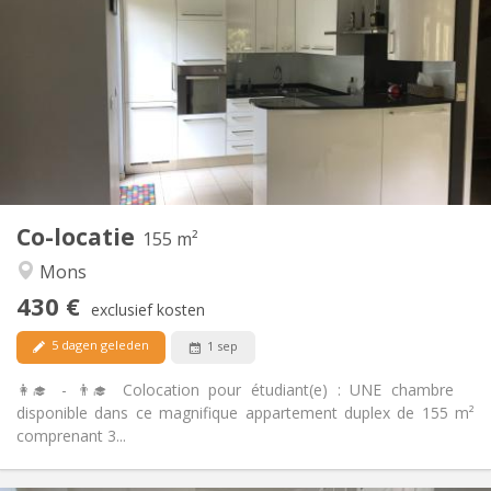
110 €
Kosten:
12 maanden
Duur:
Nee
Domiciliëring:
Inrichting
Gemeenschappelijk
Badkamer:
Gemeenschappelijk
Keuken:
2
155 m
Oppervlakte:
4
Private kamers:
Co-locatie
Andere
155 m²
Hartelijk, ernstig
Sfeer:
Mons
Nee
Toegang voor PBM:
430 €
Rookvrij
Roker:
exclusief kosten
Nee
Huisdieren:
5 dagen geleden
1 sep
👩‍🎓 - 👨‍🎓 Colocation pour étudiant(e) : UNE chambre
disponible dans ce magnifique appartement duplex de 155 m²
comprenant 3...