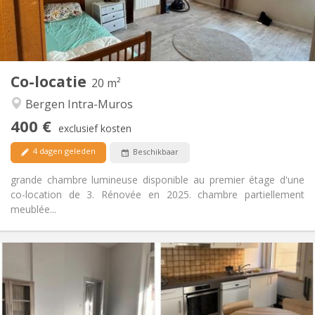
Gemeenschappelijk
Badkamer:
Gemeenschappelijk
Keuken:
2
20 m
Oppervlakte:
1
Private kamers:
Co-locatie
Andere
20 m²
Hartelijk, rustig, ernstig
Sfeer:
Bergen Intra-Muros
Nee
Toegang voor PBM:
400 €
Rookvrij
Roker:
exclusief kosten
Nee
Huisdieren:
4 dagen geleden
Beschikbaar
grande chambre lumineuse disponible au premier étage d'une
co-location de 3. Rénovée en 2025. chambre partiellement
meublée...
Praktische Informatie
400 €
Huur:
80 €
Kosten:
12 maanden
Duur: