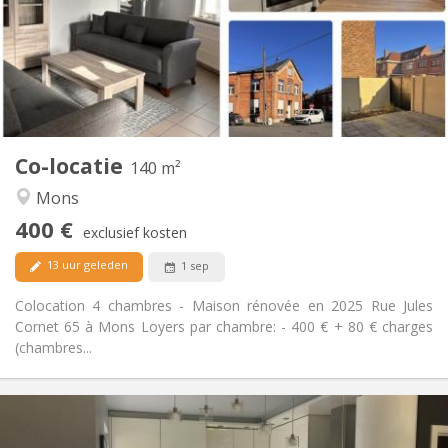
Nee
Domiciliëring:
Inrichting
Privaat
Badkamer:
Gemeenschappelijk
Keuken:
2
140 m
Oppervlakte:
3
Private kamers:
Co-locatie
Andere
140 m²
Ernstig, hartelijk, rustig
Sfeer:
Mons
Nee
Toegang voor PBM:
400 €
Rookvrij
Roker:
exclusief kosten
Nee
Huisdieren:
13 uur geleden
1 sep
Colocation 4 chambres - Maison rénovée en 2025 Rue Jules
Cornet 65 à Mons Loyers par chambre: - 400 € + 80 € charges
(chambres...
Praktische Informatie
430 €
Huur: