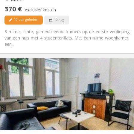
Nee
Toegang voor PBM:
370 €
Rookvrij
Roker:
exclusief kosten
Nee
Huisdieren:
10 uur geleden
10 aug
3 ruime, lichte, gemeubileerde kamers op de eerste verdieping
van een huis met 4 studentenflats. Met een ruime woonkamer,
een...
Praktische Informatie
400 €
Huur:
50 €
Kosten:
11 maanden
Duur:
Nee
Domiciliëring:
Inrichting
Gemeenschappelijk
Badkamer:
Gemeenschappelijk
Keuken:
2
12 m
Oppervlakte:
1
Private kamers: