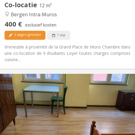
Co-locatie
Andere
12 m²
Gemeenschappelijk
Sfeer:
Bergen Intra-Muros
Nee
Toegang voor PBM:
400 €
Rookvrij
Roker:
exclusief kosten
Nee
Huisdieren:
5 dagen geleden
1 sep
Immeuble à proximité de la Grand Place de Mons Chambre dans
une co-location de 9 étudiants Loyer toutes charges comprises
cuisine...
Praktische Informatie
400 €
Huur:
90 €
Kosten:
12 maanden, 5-6 maanden
Duur:
Toegelaten
Domiciliëring:
Inrichting
Privaat
Badkamer:
Privé (aparte kamer)
Keuken: