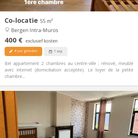
2
55 m
Oppervlakte:
2
Private kamers:
Co-locatie
Andere
55 m²
Rustig, ernstig
Sfeer:
Bergen Intra-Muros
Nee
Toegang voor PBM:
400 €
Rookvrij
Roker:
exclusief kosten
Nee
Huisdieren:
4 uur geleden
1 sep
Bel appartement 2 chambres au centre-ville ; rénové, meublé
avec internet (domiciliation acceptée). Le loyer de la petite
chambre...
Praktische Informatie
400 €
Huur:
50 €
Kosten:
12 maanden
Duur:
Nee
Domiciliëring:
Inrichting