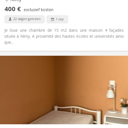
Ernstig, hartelijk, rustig
Sfeer:
400 €
Nee
Toegang voor PBM:
exclusief kosten
Rookvrij
Roker:
22 dagen geleden
1 sep
Nee
Huisdieren:
Je loue une chambre de 15 m2 dans une maison 4 façades
située à Nimy. A proximité des hautes écoles et universités ainsi
que...
Praktische Informatie
450 €
Huur:
100 €
Kosten:
12 maanden
Duur:
Toegelaten
Domiciliëring:
Inrichting
Gemeenschappelijk
Badkamer:
Gemeenschappelijk
Keuken:
2
86 m
Oppervlakte:
1
Private kamers: