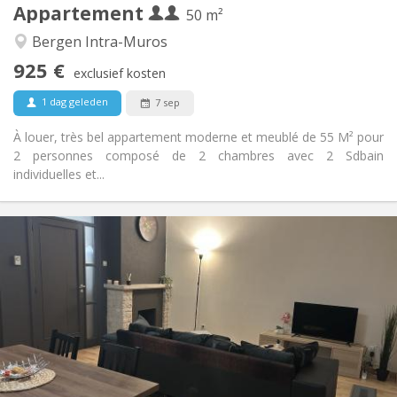
Appartement
Andere
50 m²
Ernstig
Sfeer:
Bergen Intra-Muros
Nee
Toegang voor PBM:
925 €
Rookvrij
Roker:
exclusief kosten
Nee
Huisdieren:
1 dag geleden
7 sep
À louer, très bel appartement moderne et meublé de 55 M² pour
2 personnes composé de 2 chambres avec 2 Sdbain
individuelles et...
Praktische Informatie
900 € (450 €/pers.)
Huur:
300 € (150 €/pers.)
Kosten:
12 maanden, 5-6 maanden
Duur:
Met voorwaarden
Domiciliëring:
Inrichting
Gemeenschappelijk
Badkamer:
Gemeenschappelijk
Keuken: