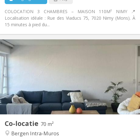
COLOCATION 3 CHAMBRES – MAISON 110M² NIMY 📍
Localisation idéale : Rue des Viaducs 75, 7020 Nimy (Mons). À
15 minutes à pied du...
Praktische Informatie
450 €
Huur:
119 €
Kosten:
12 maanden, 10 maanden
Duur:
Toegelaten
Domiciliëring:
Inrichting
Gemeenschappelijk
Badkamer:
Gemeenschappelijk
Keuken:
2
70 m
Oppervlakte:
1
Private kamers:
Co-locatie
Andere
70 m²
Ernstig, hartelijk, rustig
Sfeer:
Bergen Intra-Muros
Nee
Toegang voor PBM: