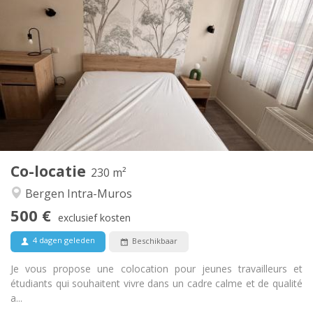
Praktische Informatie
500 €
Huur:
150 €
Kosten:
12 maanden
Duur:
Toegelaten
Domiciliëring:
Inrichting
Gemeenschappelijk
Badkamer:
Gemeenschappelijk
Keuken:
2
230 m
Oppervlakte:
1
Private kamers:
Co-locatie
Andere
230 m²
Gemeenschappelijk, rustig, hartelijk
Sfeer:
Bergen Intra-Muros
Nee
Toegang voor PBM:
500 €
Rookvrij
Roker:
exclusief kosten
Nee
Huisdieren:
4 dagen geleden
Beschikbaar
Je vous propose une colocation pour jeunes travailleurs et
étudiants qui souhaitent vivre dans un cadre calme et de qualité
a...