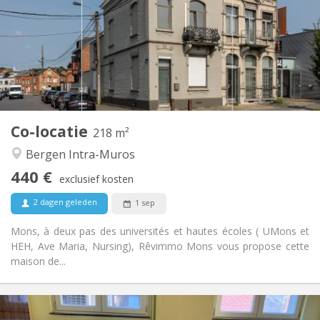
12 maanden
Duur:
Toegelaten
Domiciliëring:
Inrichting
Privaat
Badkamer:
Gemeenschappelijk
Keuken:
2
218 m
Oppervlakte:
5
Private kamers:
Co-locatie
Andere
218 m²
Ernstig, hartelijk, rustig, gemeenschappelijk
Sfeer:
Bergen Intra-Muros
Nee
Toegang voor PBM:
440 €
Roken ok
Roker:
exclusief kosten
Nee
Huisdieren:
2 dagen geleden
1 sep
Mons, à deux pas des universités et hautes écoles ( UMons et
HEH, Ave Maria, Nursing), Rêvimmo Mons vous propose cette
maison de...
Praktische Informatie