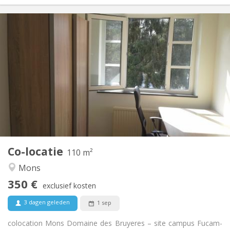
Praktische Informatie
350 €
Huur:
50 €
Kosten:
11 maanden
Duur:
Nee
Domiciliëring:
Inrichting
Gemeenschappelijk
Badkamer:
Gemeenschappelijk
Keuken:
2
110 m
Oppervlakte:
4
Private kamers:
Co-locatie
Andere
110 m²
Gemeenschappelijk, hartelijk, ernstig, rustig
Sfeer:
Mons
Nee
Toegang voor PBM:
350 €
Rookvrij
Roker:
exclusief kosten
Nee
Huisdieren:
3 dagen geleden
1 sep
colocation Mons Domaine des Bruyeres – site campus Fucam-