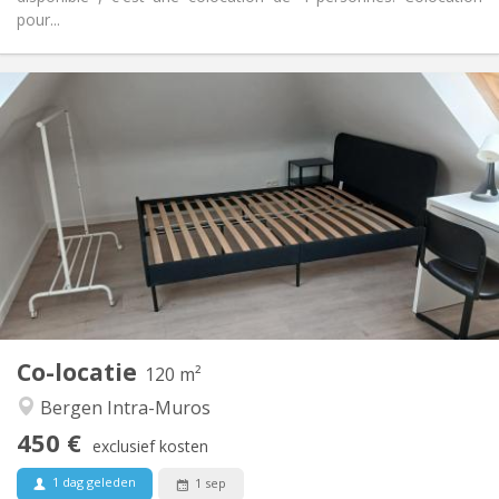
pour...
Praktische Informatie
450 €
Huur:
100 €
Kosten:
12 maanden
Duur:
Nee
Domiciliëring:
Inrichting
Gemeenschappelijk
Badkamer:
Gemeenschappelijk
Keuken:
2
120 m
Oppervlakte:
3
Private kamers:
Co-locatie
Andere
120 m²
Rustig
Sfeer:
Bergen Intra-Muros
Nee
Toegang voor PBM:
450 €
Roken ok
Roker:
exclusief kosten
Nee
Huisdieren:
1 dag geleden
1 sep