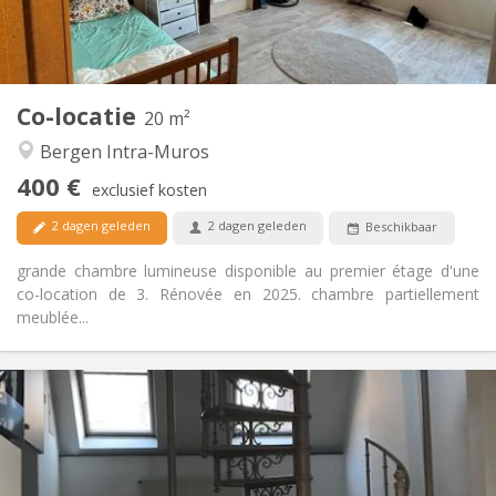
Gemeenschappelijk
Badkamer:
Gemeenschappelijk
Keuken:
2
20 m
Oppervlakte:
1
Private kamers:
Co-locatie
Andere
20 m²
Rustig, hartelijk, ernstig
Sfeer:
Bergen Intra-Muros
Nee
Toegang voor PBM:
400 €
Rookvrij
Roker:
exclusief kosten
Nee
Huisdieren:
2 dagen geleden
2 dagen geleden
Beschikbaar
grande chambre lumineuse disponible au premier étage d'une
co-location de 3. Rénovée en 2025. chambre partiellement
meublée...
Praktische Informatie
650 € (325 €/pers.)
Huur:
150 € (75 €/pers.)
Kosten:
12 maanden
Duur:
Toegelaten
Domiciliëring: