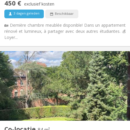
450 €
Rookvrij
Roker:
exclusief kosten
Nee
Huisdieren:
3 dagen geleden
Beschikbaar
🏡 Dernière chambre meublée disponible! Dans un appartement
rénové et lumineux, à partager avec deux autres étudiantes. 💰
Loyer...
Praktische Informatie
400 €
Huur:
50 €
Kosten:
12 maanden
Duur:
Toegelaten
Domiciliëring:
Inrichting
Gemeenschappelijk
Badkamer:
Gemeenschappelijk
Keuken:
2
84 m
Oppervlakte:
1
Private kamers:
Co-locatie
Andere
84 m²