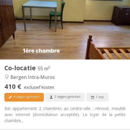
410 €
Huur:
90 €
Kosten:
12 maanden, 5-6 maanden
Duur:
Toegelaten
Domiciliëring:
Inrichting
Privaat
Badkamer:
Privé (aparte kamer)
Keuken:
2
55 m
Oppervlakte:
2
Private kamers:
Co-locatie
Andere
55 m²
Ernstig, rustig
Sfeer:
Bergen Intra-Muros
Nee
Toegang voor PBM:
410 €
Rookvrij
Roker:
exclusief kosten
Nee
Huisdieren:
4 dagen geleden
2 dagen geleden
1 sep
Bel appartement 2 chambres au centre-ville ; rénové, meublé
avec internet (domiciliation acceptée). Le loyer de la petite
chambre...