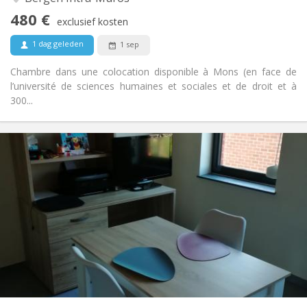
Nee
Toegang voor PBM:
480 €
Rookvrij
Roker:
exclusief kosten
Nee
Huisdieren:
1 dag geleden
1 sep
Chambre dans une colocation disponible à Mons (en face de
l’université de sciences humaines et sociales et de droit et à
300...
Praktische Informatie
925 €
Huur:
150 €
Kosten:
12 maanden
Duur:
Met voorwaarden
Domiciliëring:
Inrichting
Privaat
Badkamer:
Privé (aparte kamer)
Keuken:
2
50 m
Oppervlakte:
4
Private kamers: