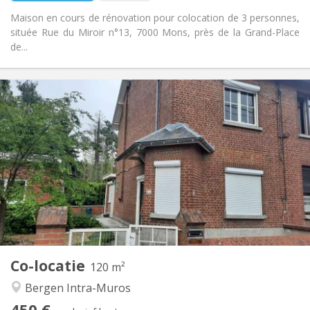
Maison en cours de rénovation pour colocation de 3 personnes,
située Rue du Miroir n°13, 7000 Mons, près de la Grand-Place
de...
Praktische Informatie
450 €
Huur:
110 €
Kosten:
12 maanden, 5-6 maanden
Duur:
Nee
Domiciliëring:
Inrichting
Privaat
Badkamer:
Gemeenschappelijk
Keuken:
2
120 m
Oppervlakte:
1
Private kamers:
Co-locatie
Andere
120 m²
Hartelijk, ernstig, gemeenschappelijk, rustig
Sfeer:
Bergen Intra-Muros
Ja
Toegang voor PBM:
450 €