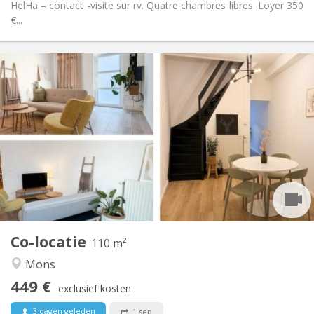
HelHa – contact -visite sur rv. Quatre chambres libres. Loyer 350
€...
Praktische Informatie
449 €
Huur:
101 €
Kosten:
12 maanden
Duur:
Nee
Domiciliëring:
Inrichting
Gemeenschappelijk
Badkamer:
Gemeenschappelijk
Keuken:
2
110 m
Oppervlakte:
3
Private kamers:
Co-locatie
Andere
110 m²
Hartelijk, ernstig, gemeenschappelijk, rustig
Sfeer:
Mons
Nee
Toegang voor PBM:
449 €
Rookvrij
Roker:
exclusief kosten
Nee
Huisdieren:
3 dagen geleden
1 sep