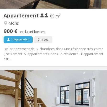
2
85 m
Oppervlakte:
2
Private kamers:
Appartement
Andere
85 m²
Ernstig, rustig
Sfeer:
Mons
Ja
Toegang voor PBM:
900 €
Rookvrij
Roker:
exclusief kosten
Nee
Huisdieren:
1 dag geleden
1 sep
Bel appartement deux chambres dans une résidence très calme
( seulement 5 appartements dans la résidence. L’appartement
est...
Praktische Informatie
1300 € (433 €/pers.)
Huur:
250 € (83 €/pers.)
Kosten:
12 maanden
Duur:
Toegelaten
Domiciliëring:
Inrichting