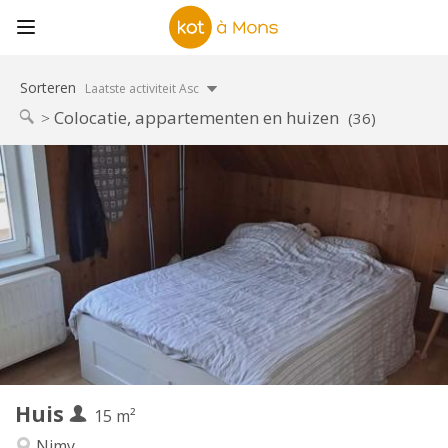
Sorteren
Laatste activiteit Asc
Colocatie, appartementen en huizen
(36)
Praktische Informatie
400 €
Huur:
50 €
Kosten:
12 maanden, 11 maanden, 10 maanden, 5-6
Duur:
maanden, 3-4 maanden, per maand
Nee
Domiciliëring:
Inrichting
Gemeenschappelijk
Badkamer:
Gemeenschappelijk
Keuken:
2
15 m
Oppervlakte:
1
Private kamers:
Huis
15 m²
Andere
Nimy