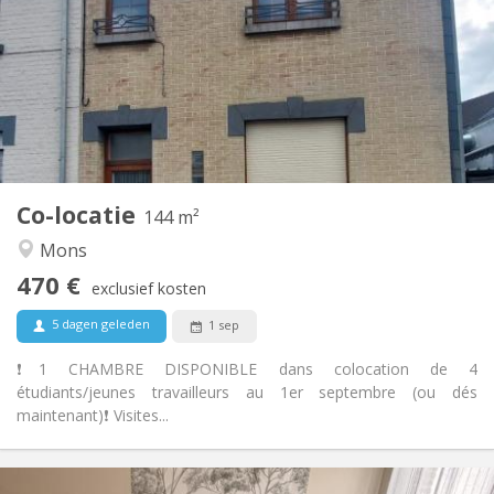
12 maanden
Duur:
Met voorwaarden
Domiciliëring:
Inrichting
Privaat
Badkamer:
Gemeenschappelijk
Keuken:
2
144 m
Oppervlakte:
4
Private kamers:
Co-locatie
Andere
144 m²
Rustig, ernstig
Sfeer:
Mons
Nee
Toegang voor PBM:
470 €
Rookvrij
Roker:
exclusief kosten
Nee
Huisdieren:
5 dagen geleden
1 sep
❗️1 CHAMBRE DISPONIBLE dans colocation de 4
étudiants/jeunes travailleurs au 1er septembre (ou dés
maintenant)❗️ Visites...