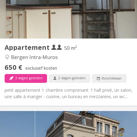
Inrichting
Privaat
Badkamer:
Privé (aparte kamer)
Keuken:
2
50 m
Oppervlakte:
2
Private kamers:
Appartement
Andere
50 m²
Ernstig
Sfeer:
Bergen Intra-Muros
Nee
Toegang voor PBM:
650 €
Rookvrij
Roker:
exclusief kosten
Nee
Huisdieren:
3 dagen geleden
2 dagen geleden
Beschikbaar
petit appartement 1 chambre comprenant: 1 hall privé, un salon,
une salle à manger - cuisine, un bureau en mezzanine, un wc...
Praktische Informatie
440 €
Huur:
75 €
Kosten: