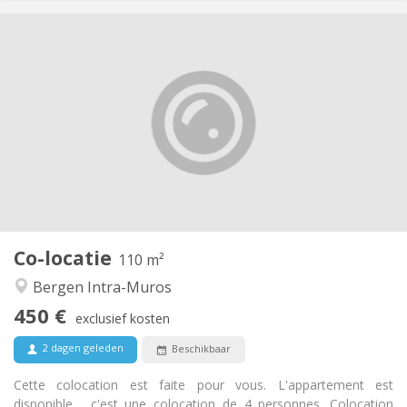
Praktische Informatie
450 €
Huur:
100 €
Kosten:
12 maanden, 11 maanden, 10 maanden, 5-6
Duur:
maanden, 3-4 maanden, zomervakantie, per maand
Nee
Domiciliëring:
Inrichting
Gemeenschappelijk
Badkamer:
Gemeenschappelijk
Keuken:
2
110 m
Oppervlakte:
1
Private kamers:
Co-locatie
110 m²
Andere
Bergen Intra-Muros
Ernstig, gemeenschappelijk, rustig, hartelijk
Sfeer:
450 €
Nee
Toegang voor PBM:
exclusief kosten
Rookvrij
Roker:
2 dagen geleden
Beschikbaar
Nee
Huisdieren:
Cette colocation est faite pour vous. L'appartement est
disponible , c'est une colocation de 4 personnes. Colocation