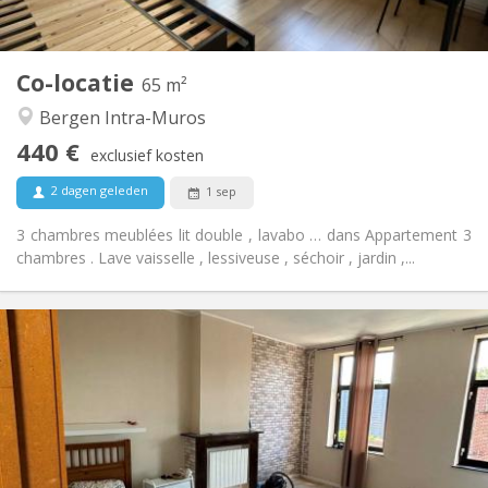
Gemeenschappelijk
Keuken:
2
65 m
Oppervlakte:
1
Private kamers:
Co-locatie
Andere
65 m²
Rustig, gemeenschappelijk, hartelijk, ernstig
Sfeer:
Bergen Intra-Muros
Nee
Toegang voor PBM:
440 €
Rookvrij
Roker:
exclusief kosten
Nee
Huisdieren:
2 dagen geleden
1 sep
3 chambres meublées lit double , lavabo … dans Appartement 3
chambres . Lave vaisselle , lessiveuse , séchoir , jardin ,...
Praktische Informatie
400 €
Huur:
50 €
Kosten:
12 maanden
Duur:
Nee
Domiciliëring:
Inrichting