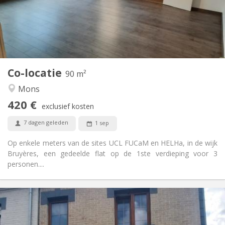
Inrichting
Gemeenschappelijk
Badkamer:
Gemeenschappelijk
Keuken:
2
90 m
Oppervlakte:
3
Private kamers:
Co-locatie
Andere
90 m²
Gemeenschappelijk, rustig, hartelijk, ernstig
Sfeer:
Mons
Nee
Toegang voor PBM:
420 €
Rookvrij
Roker:
exclusief kosten
Nee
Huisdieren:
7 dagen geleden
1 sep
Op enkele meters van de sites UCL FUCaM en HELHa, in de wijk
Bruyères, een gedeelde flat op de 1ste verdieping voor 3
personen....
Praktische Informatie
470 €
Huur:
110 €
Kosten: