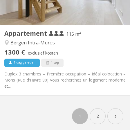
Gemeenschappelijk
Badkamer:
Gemeenschappelijk
Keuken:
2
115 m
Oppervlakte:
3
Private kamers:
Appartement
Andere
115 m²
Hartelijk
Sfeer:
Bergen Intra-Muros
Nee
Toegang voor PBM:
1300 €
Rookvrij
Roker:
exclusief kosten
Nee
Huisdieren:
1 dag geleden
1 sep
Duplex 3 chambres – Première occupation – Idéal colocation –
Mons (Rue d'Havre 80) Vous recherchez un logement moderne
et...
›
1
2