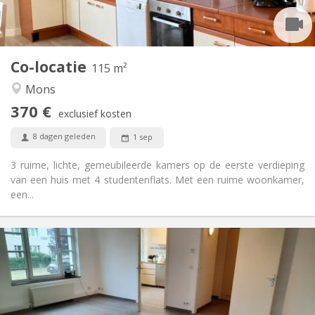
Gemeenschappelijk
Keuken:
2
115 m
Oppervlakte:
1
Private kamers:
Co-locatie
Andere
115 m²
Hartelijk, ernstig, rustig
Sfeer:
Mons
Nee
Toegang voor PBM:
370 €
Rookvrij
Roker:
exclusief kosten
Nee
Huisdieren:
8 dagen geleden
1 sep
3 ruime, lichte, gemeubileerde kamers op de eerste verdieping
van een huis met 4 studentenflats. Met een ruime woonkamer,
een...
Praktische Informatie
420 €
Huur:
60 €
Kosten:
12 maanden
Duur:
Nee
Domiciliëring: