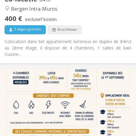
Hartelijk, gemeenschappelijk, ernstig, rustig
Sfeer:
Bergen Intra-Muros
Nee
Toegang voor PBM:
400 €
Rookvrij
Roker:
exclusief kosten
Nee
Huisdieren:
3 dagen geleden
Beschikbaar
Colocation dans bel appartement lumineux en duplex de 84m2
au 2ème étage. il dispose de 4 chambres, 1 salles de bain
Cuisine...
Praktische Informatie
395 €
Huur:
140 €
Kosten:
12 maanden
Duur:
Nee
Domiciliëring:
Inrichting
Gemeenschappelijk
Badkamer:
Gemeenschappelijk
Keuken:
2
145 m
Oppervlakte: