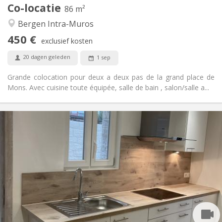
Co-locatie
Andere
86 m²
Rustig, ernstig, hartelijk
Sfeer:
Bergen Intra-Muros
Nee
Toegang voor PBM:
450 €
Rookvrij
Roker:
exclusief kosten
Toegestaan
Huisdieren:
20 dagen geleden
1 sep
Grande colocation pour deux a deux pas de la grand place de
Mons. Avec cuisine toute équipée, salle de bain , salon/salle a...
Praktische Informatie
420 €
Huur:
95 €
Kosten:
12 maanden
Duur:
Nee
Domiciliëring:
Inrichting
Gemeenschappelijk
Badkamer:
Gemeenschappelijk
Keuken:
2
260 m
Oppervlakte: