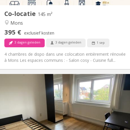
4
Private kamers:
Co-locatie
Andere
145 m²
Rustig, hartelijk, ernstig, gemeenschappelijk
Sfeer:
Mons
Nee
Toegang voor PBM:
395 €
Rookvrij
Roker:
exclusief kosten
Nee
Huisdieren:
3 dagen geleden
3 dagen geleden
1 sep
4 chambres de dispo dans une colocation entièrement rénovée
à Mons Les espaces communs : - Salon cosy - Cuisine full...
Praktische Informatie
440 €
Huur:
80 €
Kosten:
12 maanden
Duur:
Nee
Domiciliëring:
Inrichting
Gemeenschappelijk
Badkamer: