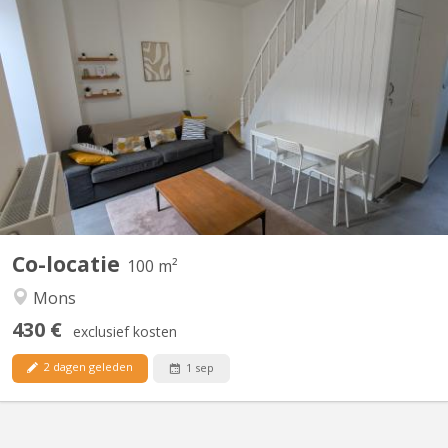
KM 2365
🏡 Maison entièrement rénovée et meublée à louer en colocation
– Mons 🏡 📍 Rue du Fisch Club, 7000 Mons ✨ La maison
comprend : 🛏️ 4 chambres entièrement meublées : • 3 chambres
à 430 €/mois + 60 € de charges • 1 chambre à 380 €/mois + 60 €
de charges 🛁 2 salles de bain 🚽 2 toilettes 🍽️ Cuisine...
Co-locatie
100 m²
Mons
430 €
exclusief kosten
2 dagen geleden
1 sep