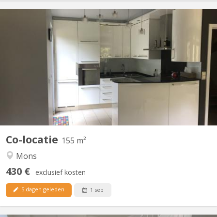
KM 1713
👩‍🎓 - 👨‍🎓 Colocation pour étudiant(e) : UNE chambre disponible
dans ce magnifique appartement duplex de 155 m² comprenant
3 chambres. A quelques minutes à pied de l'UMONS (plaine de
Nimy) et du centre ville, une chambre (15 m²) est proposée à la
location. L'appartement est composé de : - Au...
Co-locatie
155 m²
Mons
430 €
exclusief kosten
5 dagen geleden
1 sep