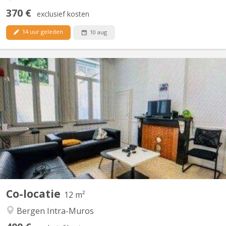
370 €
exclusief kosten
14 uur geleden
10 aug
KM 1525
Immeuble à proximité de la Grand Place de Mons Chambre dans
une co-location de 9 étudiants Loyer toutes charges comprises
cuisine - commu - cour ext Tout nouveau bloc sanitaire!
Co-locatie
12 m²
Bergen Intra-Muros