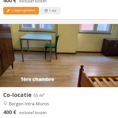
400 €
exclusief kosten
5 dagen geleden
1 sep
KM 1614
Bel appartement 2 chambres au centre-ville ; rénové, meublé
avec internet (domiciliation acceptée). Le loyer de la petite
chambre : (400€ + 90€ charges)= 490€/mois et de la grande
chambre avec un lit double : 420 + 90 = 510€/mois. Libre à partir
du premier septembre 2026. Les visites sont à...
Co-locatie
55 m²
Bergen Intra-Muros
400 €
exclusief kosten