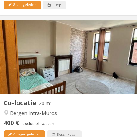
8 uur geleden
1 sep
KM 2353
grande chambre lumineuse disponible au premier étage d'une co-
location de 3. Rénovée en 2025. chambre partiellement meublée
(lit, garde robe et bureau).
Co-locatie
20 m²
Bergen Intra-Muros
400 €
exclusief kosten
4 dagen geleden
Beschikbaar