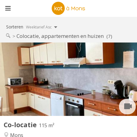
Sorteren
Weektarief Asc
Colocatie, appartementen en huizen
(7)
KM 1706
3 ruime, lichte, gemeubileerde kamers op de eerste verdieping
van een huis met 4 studentenflats. Met een ruime woonkamer,
een grote ingerichte keuken (gedeeld), twee badkamers, twee
toiletten, terras en tuin. Schoonmaak van gemeenschappelijke
ruimtes inbegrepen De looptijd van de...
Co-locatie
115 m²
Mons