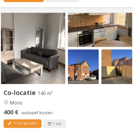
KM 2356
Colocation 4 chambres - Maison rénovée en 2025 Rue Jules
Cornet 65 à Mons Loyers par chambre: - 400 € + 80 € charges
(chambres avec sdb partagée avec un seul colocataire) - 500 € +
80 € charges (chambres avec sdb privative et bureau séparé)
Informations : - Salon et cuisine équipés (frigo, four,...
Co-locatie
140 m²
Mons
400 €
exclusief kosten
17 uur geleden
1 sep