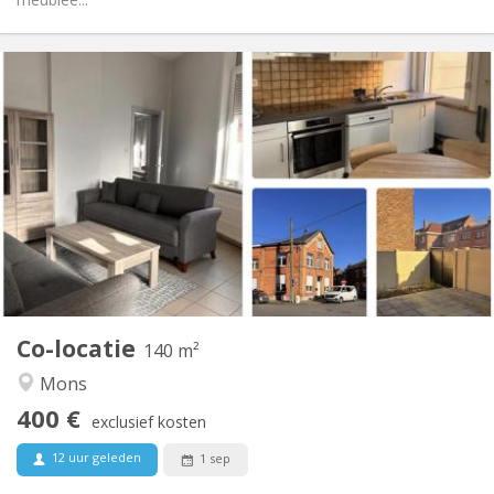
Praktische Informatie
400 €
Huur:
80 €
Kosten:
12 maanden
Duur:
Nee
Domiciliëring:
Inrichting
Privaat
Badkamer:
Gemeenschappelijk
Keuken:
2
140 m
Oppervlakte:
3
Private kamers:
Co-locatie
Andere
140 m²
Ernstig, hartelijk, rustig
Sfeer:
Mons
Nee
Toegang voor PBM:
400 €
Rookvrij
Roker:
exclusief kosten
Nee
Huisdieren:
12 uur geleden
1 sep