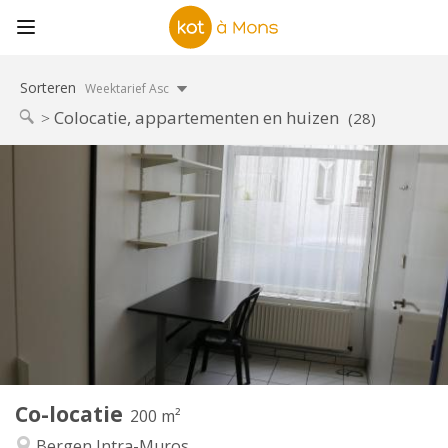
Sorteren
Weektarief Asc
Colocatie, appartementen en huizen
(28)
Praktische Informatie
295 €
Huur:
75 €
Kosten:
12 maanden
Duur:
Nee
Domiciliëring:
Inrichting
Gemeenschappelijk
Badkamer:
Gemeenschappelijk
Keuken:
2
200 m
Oppervlakte:
1
Private kamers:
Co-locatie
Andere
200 m²
Rustig
Sfeer:
Bergen Intra-Muros