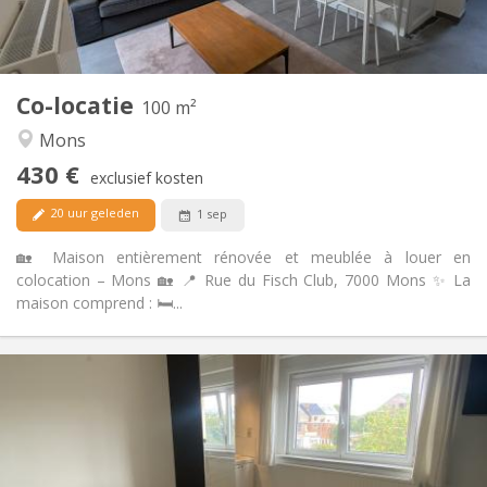
Gemeenschappelijk
Badkamer:
Gemeenschappelijk
Keuken:
2
100 m
Oppervlakte:
1
Private kamers:
Co-locatie
Andere
100 m²
Ernstig, gemeenschappelijk, rustig, hartelijk
Sfeer:
Mons
Nee
Toegang voor PBM:
430 €
Rookvrij
Roker:
exclusief kosten
Nee
Huisdieren:
20 uur geleden
1 sep
🏡 Maison entièrement rénovée et meublée à louer en
colocation – Mons 🏡 📍 Rue du Fisch Club, 7000 Mons ✨ La
maison comprend : 🛏️...
Praktische Informatie
440 €
Huur:
80 €
Kosten:
12 maanden
Duur:
Nee
Domiciliëring: