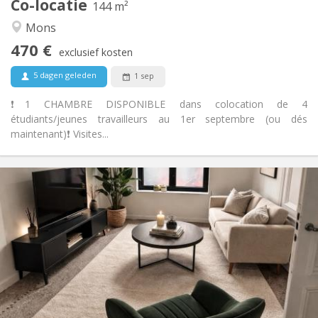
Co-locatie
Andere
144 m²
Rustig, ernstig
Sfeer:
Mons
Nee
Toegang voor PBM:
470 €
Rookvrij
Roker:
exclusief kosten
Nee
Huisdieren:
5 dagen geleden
1 sep
❗️1 CHAMBRE DISPONIBLE dans colocation de 4
étudiants/jeunes travailleurs au 1er septembre (ou dés
maintenant)❗️ Visites...
Praktische Informatie
470 €
Huur:
170 €
Kosten:
12 maanden
Duur:
Met voorwaarden
Domiciliëring:
Inrichting
Privaat
Badkamer:
Gemeenschappelijk
Keuken:
2