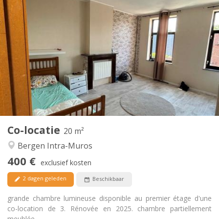
Praktische Informatie
400 €
Huur:
50 €
Kosten:
12 maanden
Duur:
Nee
Domiciliëring:
Inrichting
Gemeenschappelijk
Badkamer:
Gemeenschappelijk
Keuken:
2
20 m
Oppervlakte:
1
Private kamers:
Co-locatie
Andere
20 m²
Rustig, ernstig, hartelijk
Sfeer:
Bergen Intra-Muros
Nee
Toegang voor PBM:
400 €
Rookvrij
Roker:
exclusief kosten
Nee
Huisdieren:
2 dagen geleden
Beschikbaar
grande chambre lumineuse disponible au premier étage d'une
co-location de 3. Rénovée en 2025. chambre partiellement
meublée...