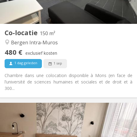
Privaat
Badkamer:
Gemeenschappelijk
Keuken:
2
150 m
Oppervlakte:
1
Private kamers:
Co-locatie
Andere
150 m²
Gemeenschappelijk, rustig, hartelijk, ernstig
Sfeer:
Bergen Intra-Muros
Nee
Toegang voor PBM:
480 €
Rookvrij
Roker:
exclusief kosten
Nee
Huisdieren:
1 dag geleden
1 sep
Chambre dans une colocation disponible à Mons (en face de
l’université de sciences humaines et sociales et de droit et à
300...
Praktische Informatie
500 €
Huur:
150 €
Kosten:
12 maanden
Duur:
Toegelaten
Domiciliëring: