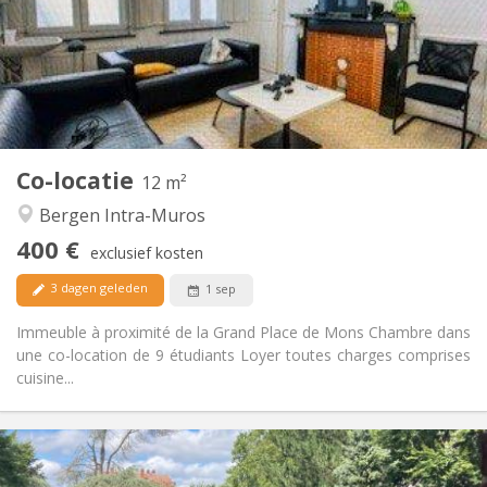
Nee
Domiciliëring:
Inrichting
Gemeenschappelijk
Badkamer:
Gemeenschappelijk
Keuken:
2
12 m
Oppervlakte:
1
Private kamers:
Co-locatie
Andere
12 m²
Gemeenschappelijk
Sfeer:
Bergen Intra-Muros
Nee
Toegang voor PBM:
400 €
Rookvrij
Roker:
exclusief kosten
Nee
Huisdieren:
3 dagen geleden
1 sep
Immeuble à proximité de la Grand Place de Mons Chambre dans
une co-location de 9 étudiants Loyer toutes charges comprises
cuisine...
Praktische Informatie
400 €
Huur: