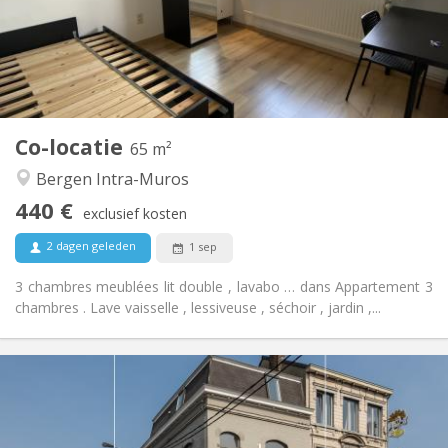
Inrichting
Gemeenschappelijk
Badkamer:
Gemeenschappelijk
Keuken:
2
65 m
Oppervlakte:
1
Private kamers:
Co-locatie
Andere
65 m²
Ernstig, hartelijk, rustig, gemeenschappelijk
Sfeer:
Bergen Intra-Muros
Nee
Toegang voor PBM:
440 €
Rookvrij
Roker:
exclusief kosten
Nee
Huisdieren:
2 dagen geleden
1 sep
3 chambres meublées lit double , lavabo … dans Appartement 3
chambres . Lave vaisselle , lessiveuse , séchoir , jardin ,...
Praktische Informatie
440 €
Huur:
75 €
Kosten:
12 maanden
Duur: