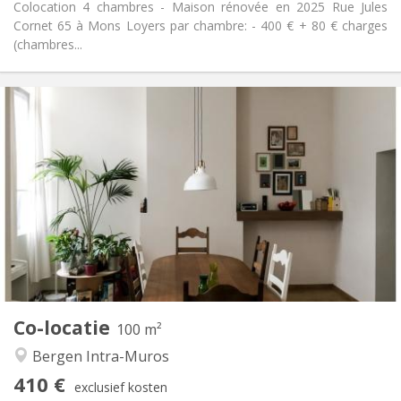
Colocation 4 chambres - Maison rénovée en 2025 Rue Jules
Cornet 65 à Mons Loyers par chambre: - 400 € + 80 € charges
(chambres...
Praktische Informatie
410 €
Huur:
50 €
Kosten:
12 maanden
Duur:
Toegelaten
Domiciliëring:
Inrichting
Gemeenschappelijk
Badkamer:
Gemeenschappelijk
Keuken:
2
100 m
Oppervlakte:
2
Private kamers:
Co-locatie
Andere
100 m²
Hartelijk
Sfeer:
Bergen Intra-Muros
Nee
Toegang voor PBM:
410 €
Rookvrij
Roker:
exclusief kosten