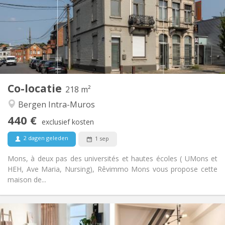
Toegelaten
Domiciliëring:
Inrichting
Privaat
Badkamer:
Gemeenschappelijk
Keuken:
2
218 m
Oppervlakte:
5
Private kamers:
Co-locatie
Andere
218 m²
Hartelijk, ernstig, rustig, gemeenschappelijk
Sfeer:
Bergen Intra-Muros
Nee
Toegang voor PBM:
440 €
Roken ok
Roker:
exclusief kosten
Nee
Huisdieren:
2 dagen geleden
1 sep
Mons, à deux pas des universités et hautes écoles ( UMons et
HEH, Ave Maria, Nursing), Rêvimmo Mons vous propose cette
maison de...
Praktische Informatie