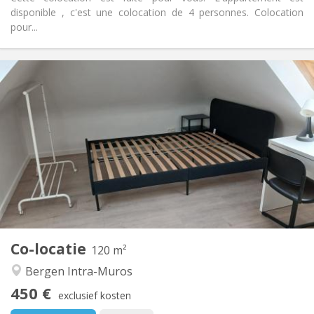
disponible , c'est une colocation de 4 personnes. Colocation
pour...
Praktische Informatie
450 €
Huur:
100 €
Kosten:
12 maanden
Duur:
Nee
Domiciliëring:
Inrichting
Gemeenschappelijk
Badkamer:
Gemeenschappelijk
Keuken:
2
120 m
Oppervlakte:
3
Private kamers:
Co-locatie
Andere
120 m²
Rustig
Sfeer:
Bergen Intra-Muros
Nee
Toegang voor PBM:
450 €
Roken ok
Roker:
exclusief kosten
Nee
Huisdieren: