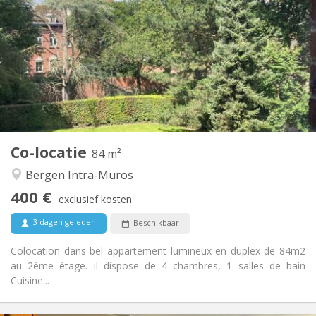
50 €
Kosten:
12 maanden
Duur:
Toegelaten
Domiciliëring:
Inrichting
Gemeenschappelijk
Badkamer:
Gemeenschappelijk
Keuken:
2
84 m
Oppervlakte:
1
Private kamers:
Co-locatie
Andere
84 m²
Hartelijk, gemeenschappelijk, rustig, ernstig
Sfeer:
Bergen Intra-Muros
Nee
Toegang voor PBM:
400 €
Rookvrij
Roker:
exclusief kosten
Nee
Huisdieren:
3 dagen geleden
Beschikbaar
Colocation dans bel appartement lumineux en duplex de 84m2
au 2ème étage. il dispose de 4 chambres, 1 salles de bain
Cuisine...