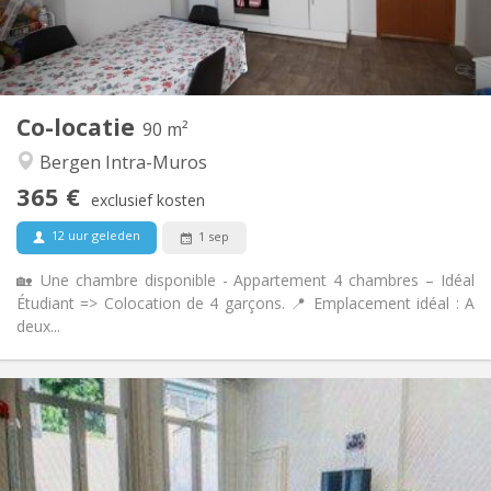
Gemeenschappelijk
Badkamer:
Gemeenschappelijk
Keuken:
2
90 m
Oppervlakte:
4
Private kamers:
Co-locatie
Andere
90 m²
Ernstig, rustig, hartelijk
Sfeer:
Bergen Intra-Muros
Nee
Toegang voor PBM:
365 €
Rookvrij
Roker:
exclusief kosten
Nee
Huisdieren:
12 uur geleden
1 sep
🏡 Une chambre disponible - Appartement 4 chambres – Idéal
Étudiant => Colocation de 4 garçons. 📍 Emplacement idéal : A
deux...
Praktische Informatie
400 €
Huur:
50 €
Kosten:
11 maanden
Duur: