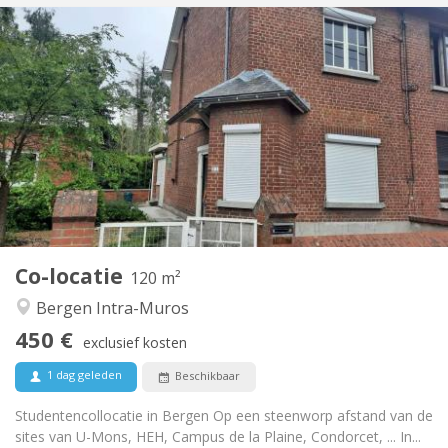
Praktische Informatie
450 €
Huur:
110 €
Kosten:
12 maanden, 5-6 maanden
Duur:
Nee
Domiciliëring:
Inrichting
Privaat
Badkamer:
Gemeenschappelijk
Keuken:
2
120 m
Oppervlakte:
1
Private kamers:
Co-locatie
Andere
120 m²
Gemeenschappelijk, ernstig, hartelijk, rustig
Sfeer:
Bergen Intra-Muros
Ja
Toegang voor PBM:
450 €
Rookvrij
Roker:
exclusief kosten
Nee
Huisdieren:
1 dag geleden
Beschikbaar
Studentencollocatie in Bergen Op een steenworp afstand van de
sites van U-Mons, HEH, Campus de la Plaine, Condorcet, ... In...