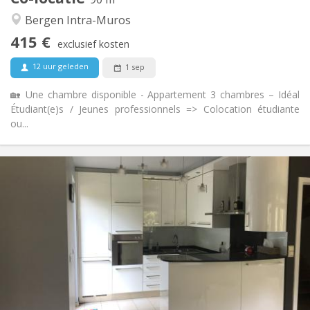
Hartelijk, rustig, ernstig
Sfeer:
Bergen Intra-Muros
Nee
Toegang voor PBM:
415 €
Rookvrij
Roker:
exclusief kosten
Nee
Huisdieren:
12 uur geleden
1 sep
🏡 Une chambre disponible - Appartement 3 chambres – Idéal
Étudiant(e)s / Jeunes professionnels => Colocation étudiante
ou...
Praktische Informatie
430 €
Huur:
110 €
Kosten:
12 maanden
Duur:
Nee
Domiciliëring:
Inrichting
Gemeenschappelijk
Badkamer:
Gemeenschappelijk
Keuken:
2
155 m
Oppervlakte: