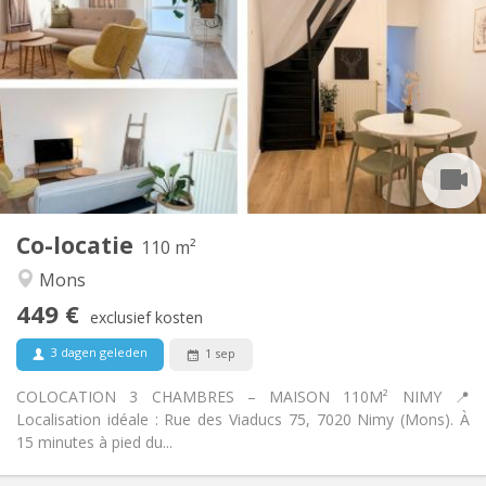
449 €
Huur:
101 €
Kosten:
12 maanden
Duur:
Nee
Domiciliëring:
Inrichting
Gemeenschappelijk
Badkamer:
Gemeenschappelijk
Keuken:
2
110 m
Oppervlakte:
3
Private kamers:
Co-locatie
Andere
110 m²
Ernstig, hartelijk, rustig, gemeenschappelijk
Sfeer:
Mons
Nee
Toegang voor PBM:
449 €
Rookvrij
Roker:
exclusief kosten
Nee
Huisdieren:
3 dagen geleden
1 sep
COLOCATION 3 CHAMBRES – MAISON 110M² NIMY 📍
Localisation idéale : Rue des Viaducs 75, 7020 Nimy (Mons). À
15 minutes à pied du...