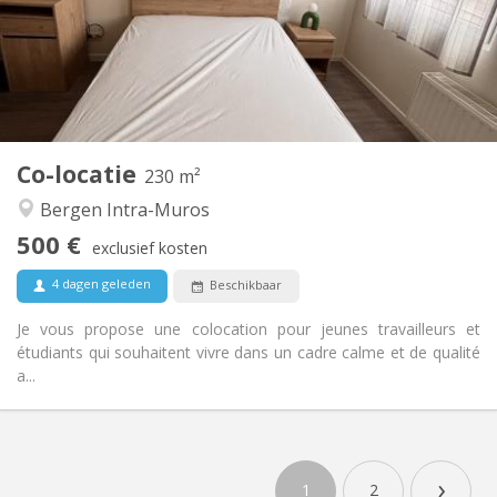
Inrichting
Gemeenschappelijk
Badkamer:
Gemeenschappelijk
Keuken:
2
230 m
Oppervlakte:
1
Private kamers:
Co-locatie
Andere
230 m²
Hartelijk, rustig, gemeenschappelijk
Sfeer:
Bergen Intra-Muros
Nee
Toegang voor PBM:
500 €
Rookvrij
Roker:
exclusief kosten
Nee
Huisdieren:
4 dagen geleden
Beschikbaar
Je vous propose une colocation pour jeunes travailleurs et
étudiants qui souhaitent vivre dans un cadre calme et de qualité
a...
›
1
2