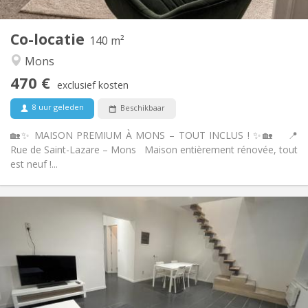
140 m
Oppervlakte:
4
Private kamers:
Co-locatie
Andere
140 m²
Ernstig, rustig, gemeenschappelijk, hartelijk
Sfeer:
Mons
Nee
Toegang voor PBM:
470 €
Rookvrij
Roker:
exclusief kosten
Nee
Huisdieren:
8 uur geleden
Beschikbaar
🏡✨ MAISON PREMIUM À MONS – TOUT INCLUS ! ✨🏡 📍
Rue de Saint-Lazare – Mons Maison entièrement rénovée, tout
est neuf !...
Praktische Informatie
480 €
Huur:
100 €
Kosten:
12 maanden
Duur:
Toegelaten
Domiciliëring:
Inrichting