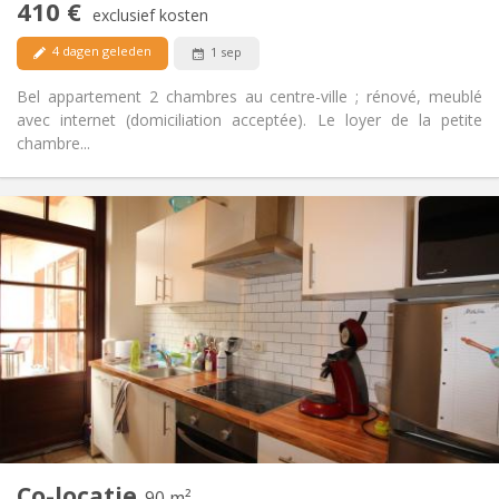
410 €
Rookvrij
Roker:
exclusief kosten
Nee
Huisdieren:
4 dagen geleden
1 sep
Bel appartement 2 chambres au centre-ville ; rénové, meublé
avec internet (domiciliation acceptée). Le loyer de la petite
chambre...
Praktische Informatie
415 €
Huur:
135 €
Kosten:
12 maanden
Duur:
Toegelaten
Domiciliëring:
Inrichting
Gemeenschappelijk
Badkamer:
Gemeenschappelijk
Keuken:
2
90 m
Oppervlakte:
3
Private kamers:
Co-locatie
Andere
90 m²