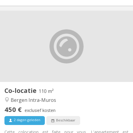
Praktische Informatie
450 €
Huur:
100 €
Kosten:
12 maanden, 11 maanden, 10 maanden, 5-6
Duur:
maanden, 3-4 maanden, zomervakantie, per maand
Nee
Domiciliëring:
Inrichting
Gemeenschappelijk
Badkamer:
Gemeenschappelijk
Keuken:
2
110 m
Oppervlakte:
1
Private kamers:
Co-locatie
110 m²
Andere
Bergen Intra-Muros
Hartelijk, rustig, gemeenschappelijk, ernstig
Sfeer:
450 €
Nee
Toegang voor PBM:
exclusief kosten
Rookvrij
Roker:
2 dagen geleden
Beschikbaar
Nee
Huisdieren:
Cette colocation est faite pour vous. L'appartement est