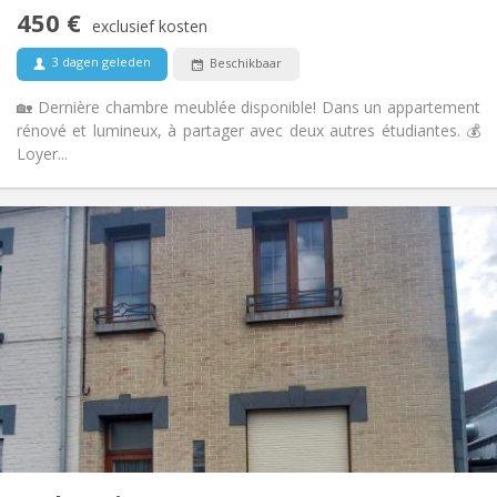
Nee
Toegang voor PBM:
450 €
Rookvrij
Roker:
exclusief kosten
Nee
Huisdieren:
3 dagen geleden
Beschikbaar
🏡 Dernière chambre meublée disponible! Dans un appartement
rénové et lumineux, à partager avec deux autres étudiantes. 💰
Loyer...
Praktische Informatie
470 €
Huur:
110 €
Kosten:
12 maanden
Duur:
Met voorwaarden
Domiciliëring:
Inrichting
Privaat
Badkamer:
Gemeenschappelijk
Keuken:
2
144 m
Oppervlakte:
4
Private kamers: