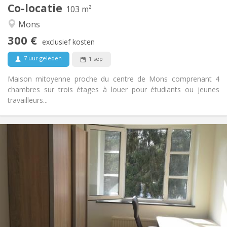
Co-locatie
Andere
103 m²
Rustig, gemeenschappelijk
Sfeer:
Mons
Nee
Toegang voor PBM:
300 €
Rookvrij
Roker:
exclusief kosten
Nee
Huisdieren:
7 uur geleden
1 sep
Maison mitoyenne proche du centre de Mons comprenant 4
chambres sur trois étages à louer pour étudiants ou jeunes
travailleurs...
Praktische Informatie
350 €
Huur:
50 €
Kosten:
11 maanden
Duur:
Nee
Domiciliëring:
Inrichting
Gemeenschappelijk
Badkamer:
Gemeenschappelijk
Keuken: