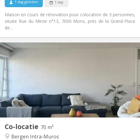
1 dag geleden
1 sep
Maison en cours de rénovation pour colocation de 3 personnes,
située Rue du Miroir n°13, 7000 Mons, près de la Grand-Place
de...
Praktische Informatie
450 €
Huur:
119 €
Kosten:
12 maanden, 10 maanden
Duur:
Toegelaten
Domiciliëring:
Inrichting
Gemeenschappelijk
Badkamer:
Gemeenschappelijk
Keuken:
2
70 m
Oppervlakte:
1
Private kamers:
Co-locatie
Andere
70 m²
Hartelijk, ernstig, rustig
Sfeer:
Bergen Intra-Muros