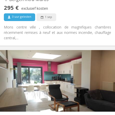
Nee
Toegang voor PBM:
295 €
Rookvrij
Roker:
exclusief kosten
Nee
Huisdieren:
3 uur geleden
1 sep
Mons centre ville , collocation de magnifiques chambres
récemment remises à neuf et aux normes incendie, chauffage
central,...
Praktische Informatie
300 €
Huur:
120 €
Kosten:
12 maanden
Duur:
Nee
Domiciliëring:
Inrichting
Gemeenschappelijk
Badkamer:
Gemeenschappelijk
Keuken:
2
103 m
Oppervlakte:
1
Private kamers: