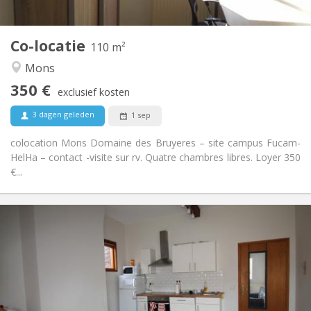
2
110 m
Oppervlakte:
4
Private kamers:
Co-locatie
Andere
110 m²
Gemeenschappelijk, hartelijk, rustig, ernstig
Sfeer:
Mons
Nee
Toegang voor PBM:
350 €
Rookvrij
Roker:
exclusief kosten
Nee
Huisdieren:
3 dagen geleden
1 sep
colocation Mons Domaine des Bruyeres – site campus Fucam-
HelHa – contact -visite sur rv. Quatre chambres libres. Loyer 350
€...
Praktische Informatie
365 €
Huur:
135 €
Kosten:
12 maanden
Duur:
Met voorwaarden
Domiciliëring:
Inrichting