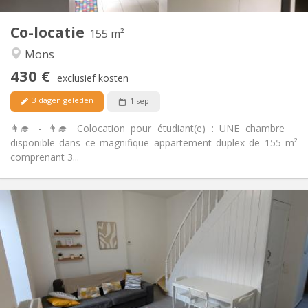
4
Private kamers:
Co-locatie
Andere
155 m²
Ernstig, hartelijk
Sfeer:
Mons
Nee
Toegang voor PBM:
430 €
Rookvrij
Roker:
exclusief kosten
Nee
Huisdieren:
3 dagen geleden
1 sep
👩‍🎓 - 👨‍🎓 Colocation pour étudiant(e) : UNE chambre
disponible dans ce magnifique appartement duplex de 155 m²
comprenant 3...
Praktische Informatie
430 €
Huur:
60 €
Kosten:
12 maanden
Duur:
Nee
Domiciliëring:
Inrichting