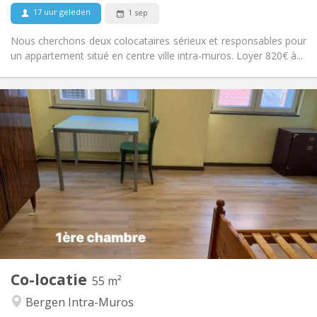
Nee
Huisdieren:
17 uur geleden
1 sep
Nous cherchons deux colocataires sérieux et responsables pour
un appartement situé en centre ville intra-muros. Loyer 820€ à...
Praktische Informatie
410 €
Huur:
90 €
Kosten:
12 maanden, 5-6 maanden
Duur:
Toegelaten
Domiciliëring:
Inrichting
Privaat
Badkamer:
Privé (aparte kamer)
Keuken:
2
55 m
Oppervlakte:
2
Private kamers:
Co-locatie
Andere
55 m²
Ernstig, rustig
Sfeer:
Bergen Intra-Muros
Nee
Toegang voor PBM: