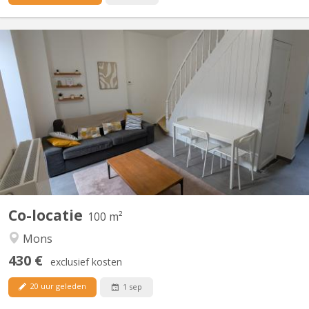
KM 2365
🏡 Maison entièrement rénovée et meublée à louer en colocation
– Mons 🏡 📍 Rue du Fisch Club, 7000 Mons ✨ La maison
comprend : 🛏️ 4 chambres entièrement meublées : • 3 chambres
à 430 €/mois + 60 € de charges • 1 chambre à 380 €/mois + 60 €
de charges 🛁 2 salles de bain 🚽 2 toilettes 🍽️ Cuisine...
Co-locatie
100 m²
Mons
430 €
exclusief kosten
20 uur geleden
1 sep