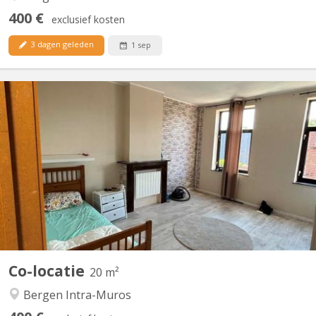
400 €
exclusief kosten
3 dagen geleden
1 sep
KM 2353
grande chambre lumineuse disponible au premier étage d'une co-
location de 3. Rénovée en 2025. chambre partiellement meublée
(lit, garde robe et bureau).
Co-locatie
20 m²
Bergen Intra-Muros