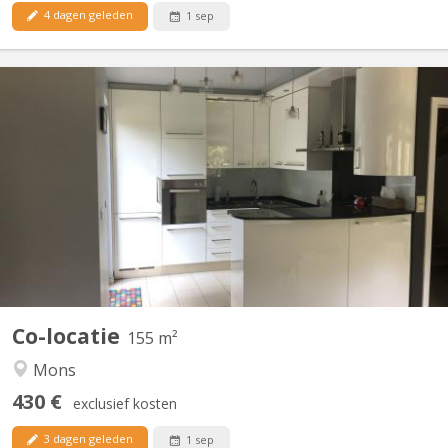
4 dagen geleden
1 sep
KM 1713
👩‍🎓 - 👨‍🎓 Colocation pour étudiant(e) : UNE chambre disponible
dans ce magnifique appartement duplex de 155 m² comprenant
3 chambres. A quelques minutes à pied de l'UMONS (plaine de
Nimy) et du centre ville, une chambre (15 m²) est proposée à la
location. L'appartement est composé de : - Au...
Co-locatie
155 m²
Mons
430 €
exclusief kosten
3 dagen geleden
1 sep