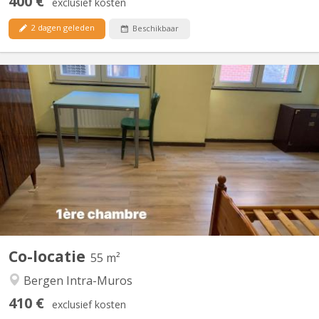
400 €
exclusief kosten
2 dagen geleden
Beschikbaar
KM 1614
Bel appartement 2 chambres au centre-ville ; rénové, meublé
avec internet (domiciliation acceptée). Le loyer de la petite
chambre : (410€ + 90€ charges)= 500€/mois et de la grande
chambre avec un lit double : 430 + 90 = 520€/mois. Libre à partir
du premier septembre 2026. Les visites sont à...
Co-locatie
55 m²
Bergen Intra-Muros
410 €
exclusief kosten