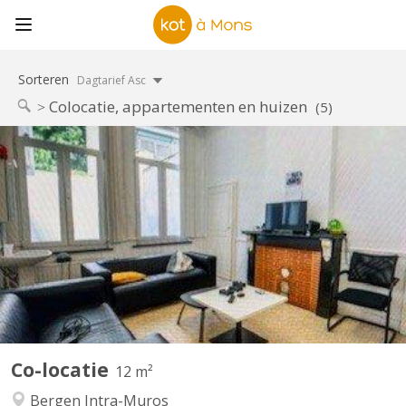
Sorteren
Dagtarief Asc
Colocatie, appartementen en huizen
(5)
KM 1525
Immeuble à proximité de la Grand Place de Mons Chambre dans
une co-location de 9 étudiants Loyer toutes charges comprises
cuisine - commu - cour ext Tout nouveau bloc sanitaire!
Co-locatie
12 m²
Bergen Intra-Muros