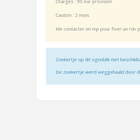
Charges : 90 eur provision
Caution : 2 mois
Me contacter en mp pour fixer un rdv p
Zoekertje op dit ogenblik niet beschikb
De zoekertje werd weggehaald door de 