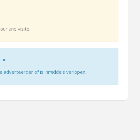
our une visite.
aar.
adverteerder of is inmiddels verlopen.