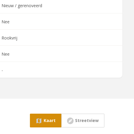
Nieuw / gerenoveerd
Nee
Rookvrij
Nee
-
Kaart
Streetview