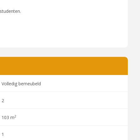
 studenten.
Volledig bemeubeld
2
2
103 m
1