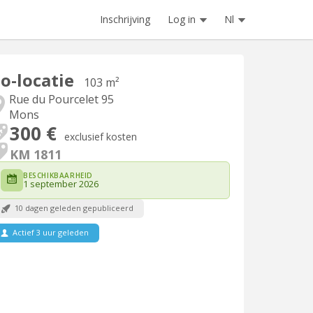
Inschrijving
Log in
Nl
o-locatie
103 m²
Rue du Pourcelet 95
Mons
300 €
exclusief kosten
KM 1811
BESCHIKBAARHEID
1 september 2026
10 dagen geleden gepubliceerd
Actief 3 uur geleden