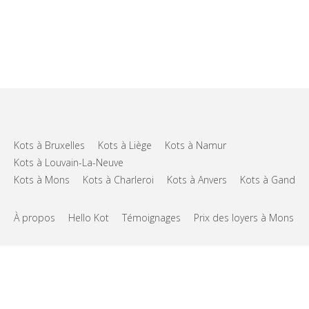
Kots à Bruxelles
Kots à Liège
Kots à Namur
Kots à Louvain-La-Neuve
Kots à Mons
Kots à Charleroi
Kots à Anvers
Kots à Gand
À propos
Hello Kot
Témoignages
Prix des loyers à Mons
FAQs
Support
CGU
Vie privée