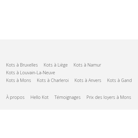
Kots à Bruxelles
Kots à Liège
Kots à Namur
Kots à Louvain-La-Neuve
Kots à Mons
Kots à Charleroi
Kots à Anvers
Kots à Gand
À propos
Hello Kot
Témoignages
Prix des loyers à Mons
FAQs
Support
CGU
Vie privée