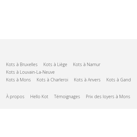
Kots à Bruxelles
Kots à Liège
Kots à Namur
Kots à Louvain-La-Neuve
Kots à Mons
Kots à Charleroi
Kots à Anvers
Kots à Gand
À propos
Hello Kot
Témoignages
Prix des loyers à Mons
FAQs
Support
CGU
Vie privée