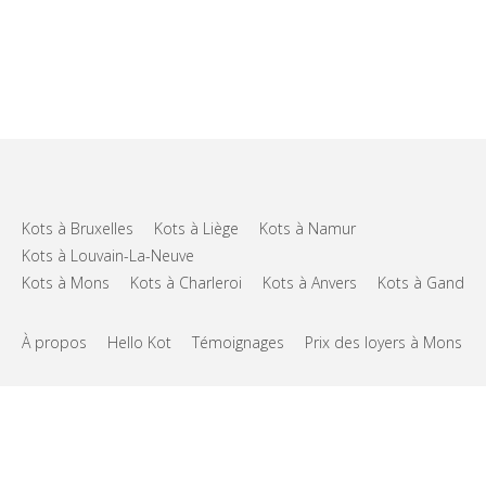
Kots à Bruxelles
Kots à Liège
Kots à Namur
Kots à Louvain-La-Neuve
Kots à Mons
Kots à Charleroi
Kots à Anvers
Kots à Gand
À propos
Hello Kot
Témoignages
Prix des loyers à Mons
FAQs
Support
CGU
Vie privée