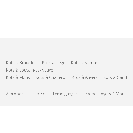
Kots à Bruxelles
Kots à Liège
Kots à Namur
Kots à Louvain-La-Neuve
Kots à Mons
Kots à Charleroi
Kots à Anvers
Kots à Gand
À propos
Hello Kot
Témoignages
Prix des loyers à Mons
FAQs
Support
CGU
Vie privée