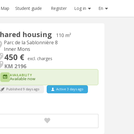
Register
Log in
En
Map
Student guide
hared housing
110 m²
Parc de la Sablonnière 8
Inner Mons
450 €
excl. charges
KM 2196
AVAILABILITY
Available now
Published 9 days ago
Active 3 days ago