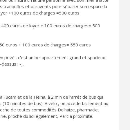
alon où il aura un lit une personne avec sommier à latte
s tranquilles et paravents pour séparer son espace la
 loyer +100 euros de charges =500 euros
à 400 euros de loyer + 100 euros de charges= 500
50 euros + 100 euros de charges= 550 euros
n privé , c'est un bel appartement grand et spacieux
-dessus : -),
 Fucam et de la Helha, à 2 min de l'arrêt de bus qui
 (10 minutes de bus). A vélo , on accède facilement au
Proche de toutes commodités Delhaize, pharmacie,
rie, proche du lidl également, Parc à proximité.