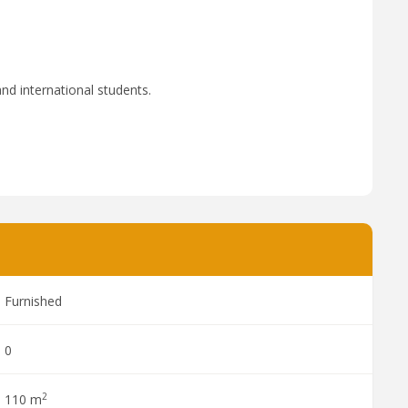
nd international students.
Furnished
0
2
110 m