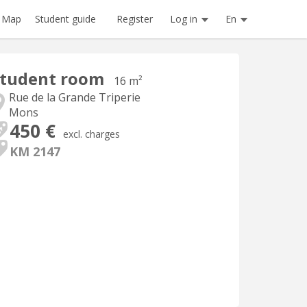
Register
Log in
En
Map
Student guide
Student room
16 m²
Rue de la Grande Triperie
Mons
450 €
excl. charges
KM 2147